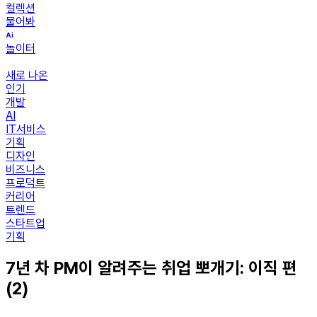
컬렉션
물어봐
놀이터
새로 나온
인기
개발
AI
IT서비스
기획
디자인
비즈니스
프로덕트
커리어
트렌드
스타트업
기획
7년 차 PM이 알려주는 취업 뽀개기: 이직 편
(2)