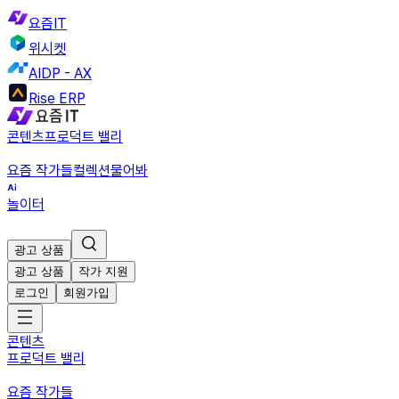
요즘IT
위시켓
AIDP - AX
Rise ERP
콘텐츠
프로덕트 밸리
요즘 작가들
컬렉션
물어봐
놀이터
광고 상품
광고 상품
작가 지원
로그인
회원가입
콘텐츠
프로덕트 밸리
요즘 작가들