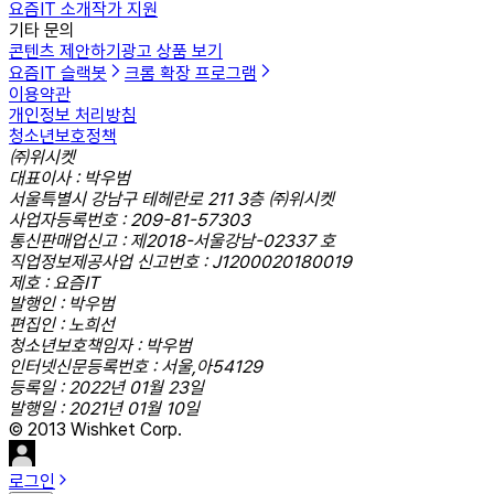
요즘IT 소개
작가 지원
기타 문의
콘텐츠 제안하기
광고 상품 보기
요즘IT 슬랙봇
크롬 확장 프로그램
이용약관
개인정보 처리방침
청소년보호정책
㈜위시켓
대표이사 : 박우범
서울특별시 강남구 테헤란로 211 3층 ㈜위시켓
사업자등록번호 : 209-81-57303
통신판매업신고 : 제2018-서울강남-02337 호
직업정보제공사업 신고번호 : J1200020180019
제호 : 요즘IT
발행인 : 박우범
편집인 : 노희선
청소년보호책임자 : 박우범
인터넷신문등록번호 : 서울,아54129
등록일 : 2022년 01월 23일
발행일 : 2021년 01월 10일
© 2013 Wishket Corp.
로그인