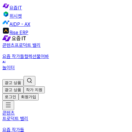
요즘IT
위시켓
AIDP - AX
Rise ERP
콘텐츠
프로덕트 밸리
요즘 작가들
컬렉션
물어봐
놀이터
광고 상품
광고 상품
작가 지원
로그인
회원가입
콘텐츠
프로덕트 밸리
요즘 작가들