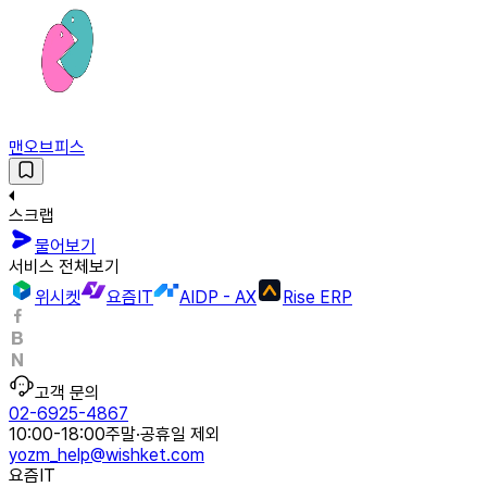
맨오브피스
스크랩
물어보기
서비스 전체보기
위시켓
요즘IT
AIDP - AX
Rise ERP
고객 문의
02-6925-4867
10:00-18:00
주말·공휴일 제외
yozm_help@wishket.com
요즘IT