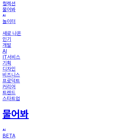
컬렉션
물어봐
놀이터
새로 나온
인기
개발
AI
IT서비스
기획
디자인
비즈니스
프로덕트
커리어
트렌드
스타트업
물어봐
BETA