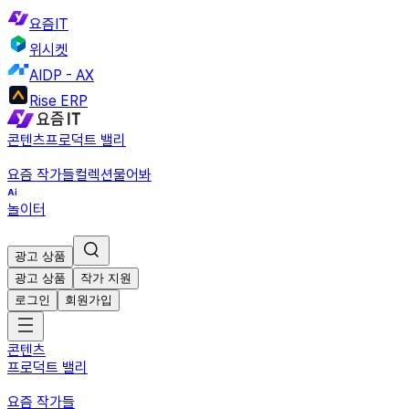
요즘IT
위시켓
AIDP - AX
Rise ERP
콘텐츠
프로덕트 밸리
요즘 작가들
컬렉션
물어봐
놀이터
광고 상품
광고 상품
작가 지원
로그인
회원가입
콘텐츠
프로덕트 밸리
요즘 작가들