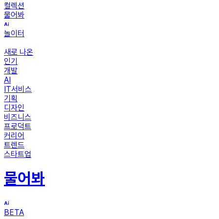
컬렉션
물어봐
놀이터
새로 나온
인기
개발
AI
IT서비스
기획
디자인
비즈니스
프로덕트
커리어
트렌드
스타트업
물어봐
BETA