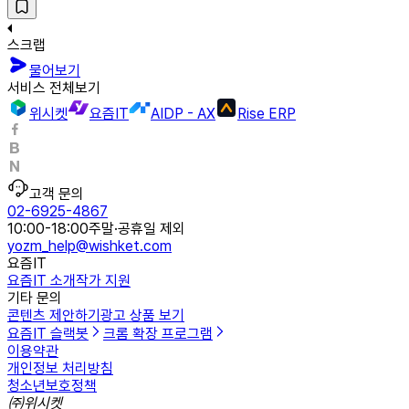
스크랩
물어보기
서비스 전체보기
위시켓
요즘IT
AIDP - AX
Rise ERP
고객 문의
02-6925-4867
10:00-18:00
주말·공휴일 제외
yozm_help@wishket.com
요즘IT
요즘IT 소개
작가 지원
기타 문의
콘텐츠 제안하기
광고 상품 보기
요즘IT 슬랙봇
크롬 확장 프로그램
이용약관
개인정보 처리방침
청소년보호정책
㈜위시켓