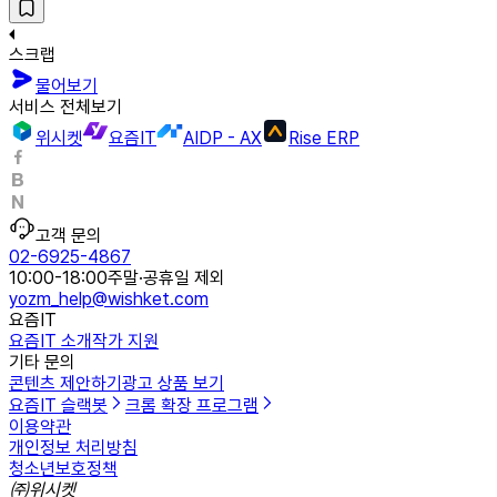
스크랩
물어보기
서비스 전체보기
위시켓
요즘IT
AIDP - AX
Rise ERP
고객 문의
02-6925-4867
10:00-18:00
주말·공휴일 제외
yozm_help@wishket.com
요즘IT
요즘IT 소개
작가 지원
기타 문의
콘텐츠 제안하기
광고 상품 보기
요즘IT 슬랙봇
크롬 확장 프로그램
이용약관
개인정보 처리방침
청소년보호정책
㈜위시켓