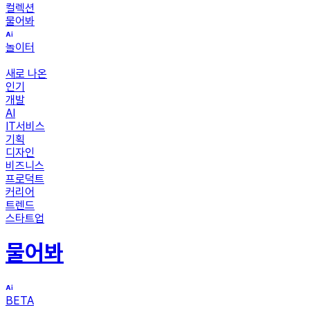
컬렉션
물어봐
놀이터
새로 나온
인기
개발
AI
IT서비스
기획
디자인
비즈니스
프로덕트
커리어
트렌드
스타트업
물어봐
BETA