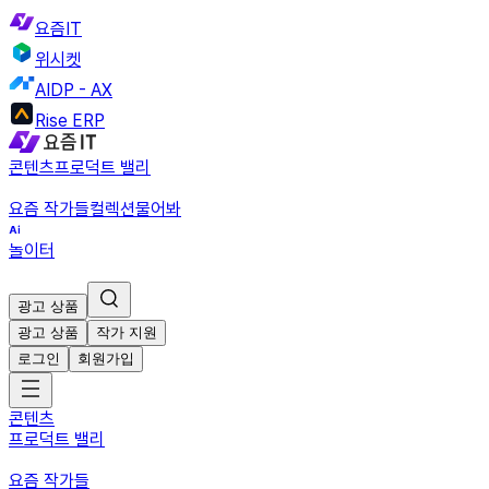
요즘IT
위시켓
AIDP - AX
Rise ERP
콘텐츠
프로덕트 밸리
요즘 작가들
컬렉션
물어봐
놀이터
광고 상품
광고 상품
작가 지원
로그인
회원가입
콘텐츠
프로덕트 밸리
요즘 작가들