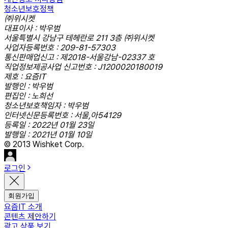
청소년보호정책
㈜위시켓
대표이사 : 박우범
서울특별시 강남구 테헤란로 211 3층 ㈜위시켓
사업자등록번호 : 209-81-57303
통신판매업신고 : 제2018-서울강남-02337 호
직업정보제공사업 신고번호 : J1200020180019
제호 : 요즘IT
발행인 : 박우범
편집인 : 노희선
청소년보호책임자 : 박우범
인터넷신문등록번호 : 서울,아54129
등록일 : 2022년 01월 23일
발행일 : 2021년 01월 10일
© 2013 Wishket Corp.
로그인
회원가입
요즘IT 소개
콘텐츠 제안하기
광고 상품 보기