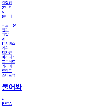
컬렉션
물어봐
놀이터
새로 나온
인기
개발
AI
IT서비스
기획
디자인
비즈니스
프로덕트
커리어
트렌드
스타트업
물어봐
BETA