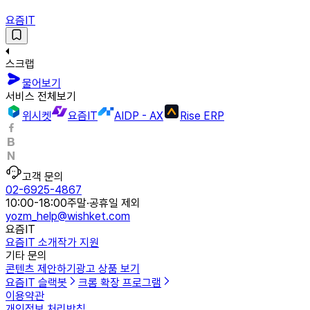
요즘IT
스크랩
물어보기
서비스 전체보기
위시켓
요즘IT
AIDP - AX
Rise ERP
고객 문의
02-6925-4867
10:00-18:00
주말·공휴일 제외
yozm_help@wishket.com
요즘IT
요즘IT 소개
작가 지원
기타 문의
콘텐츠 제안하기
광고 상품 보기
요즘IT 슬랙봇
크롬 확장 프로그램
이용약관
개인정보 처리방침