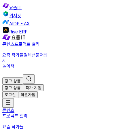
요즘IT
위시켓
AIDP - AX
Rise ERP
콘텐츠
프로덕트 밸리
요즘 작가들
컬렉션
물어봐
놀이터
광고 상품
광고 상품
작가 지원
로그인
회원가입
콘텐츠
프로덕트 밸리
요즘 작가들