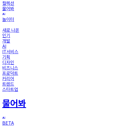
컬렉션
물어봐
놀이터
새로 나온
인기
개발
AI
IT서비스
기획
디자인
비즈니스
프로덕트
커리어
트렌드
스타트업
물어봐
BETA