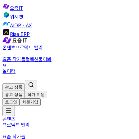
요즘IT
위시켓
AIDP - AX
Rise ERP
콘텐츠
프로덕트 밸리
요즘 작가들
컬렉션
물어봐
놀이터
광고 상품
광고 상품
작가 지원
로그인
회원가입
콘텐츠
프로덕트 밸리
요즘 작가들