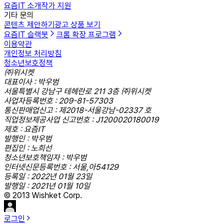
요즘IT 소개
작가 지원
기타 문의
콘텐츠 제안하기
광고 상품 보기
요즘IT 슬랙봇
크롬 확장 프로그램
이용약관
개인정보 처리방침
청소년보호정책
㈜위시켓
대표이사 : 박우범
서울특별시 강남구 테헤란로 211 3층 ㈜위시켓
사업자등록번호 : 209-81-57303
통신판매업신고 : 제2018-서울강남-02337 호
직업정보제공사업 신고번호 : J1200020180019
제호 : 요즘IT
발행인 : 박우범
편집인 : 노희선
청소년보호책임자 : 박우범
인터넷신문등록번호 : 서울,아54129
등록일 : 2022년 01월 23일
발행일 : 2021년 01월 10일
© 2013 Wishket Corp.
로그인