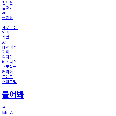
컬렉션
물어봐
놀이터
새로 나온
인기
개발
AI
IT서비스
기획
디자인
비즈니스
프로덕트
커리어
트렌드
스타트업
물어봐
BETA