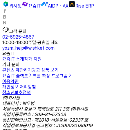
위시켓
요즘IT
AIDP - AX
Rise ERP
고객 문의
02-6925-4867
10:00-18:00
주말·공휴일 제외
yozm_help@wishket.com
요즘IT
요즘IT 소개
작가 지원
기타 문의
콘텐츠 제안하기
광고 상품 보기
요즘IT 슬랙봇
크롬 확장 프로그램
이용약관
개인정보 처리방침
청소년보호정책
㈜위시켓
대표이사 : 박우범
서울특별시 강남구 테헤란로 211 3층 ㈜위시켓
사업자등록번호 : 209-81-57303
통신판매업신고 : 제2018-서울강남-02337 호
직업정보제공사업 신고번호 : J1200020180019