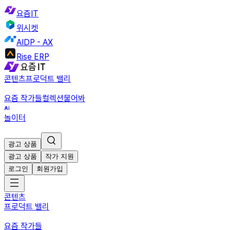
요즘IT
위시켓
AIDP - AX
Rise ERP
콘텐츠
프로덕트 밸리
요즘 작가들
컬렉션
물어봐
놀이터
광고 상품
광고 상품
작가 지원
로그인
회원가입
콘텐츠
프로덕트 밸리
요즘 작가들