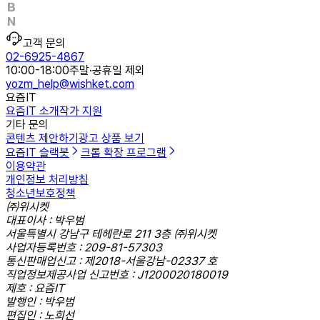
고객 문의
02-6925-4867
10:00-18:00
주말·공휴일 제외
yozm_help@wishket.com
요즘IT
요즘IT 소개
작가 지원
기타 문의
콘텐츠 제안하기
광고 상품 보기
요즘IT 슬랙봇
크롬 확장 프로그램
이용약관
개인정보 처리방침
청소년보호정책
㈜위시켓
대표이사 : 박우범
서울특별시 강남구 테헤란로 211 3층 ㈜위시켓
사업자등록번호 : 209-81-57303
통신판매업신고 : 제2018-서울강남-02337 호
직업정보제공사업 신고번호 : J1200020180019
제호 : 요즘IT
발행인 : 박우범
편집인 : 노희선