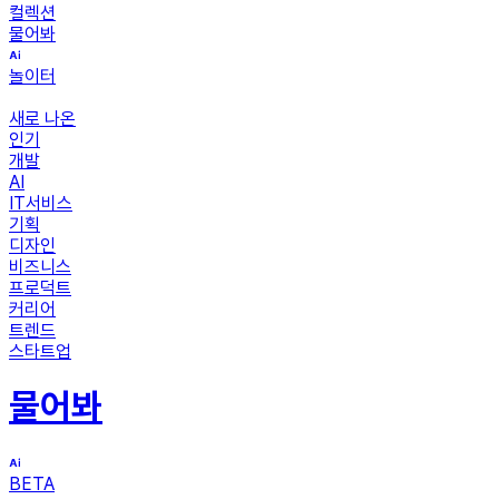
컬렉션
물어봐
놀이터
새로 나온
인기
개발
AI
IT서비스
기획
디자인
비즈니스
프로덕트
커리어
트렌드
스타트업
물어봐
BETA