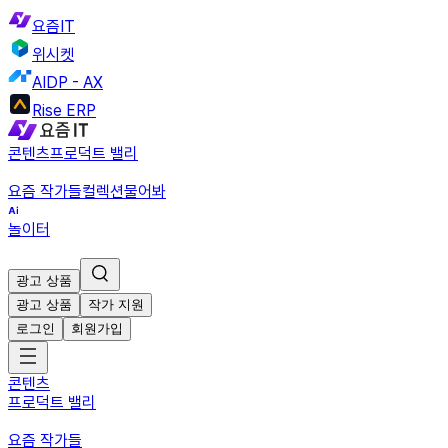
요즘IT
위시켓
AIDP - AX
Rise ERP
콘텐츠
프로덕트 밸리
요즘 작가들
컬렉션
물어봐
놀이터
광고 상품
광고 상품
작가 지원
로그인
회원가입
콘텐츠
프로덕트 밸리
요즘 작가들