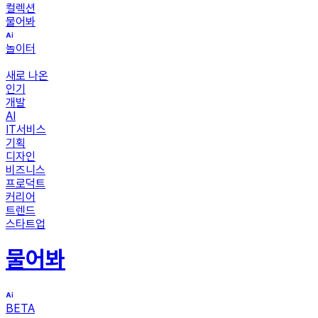
컬렉션
물어봐
놀이터
새로 나온
인기
개발
AI
IT서비스
기획
디자인
비즈니스
프로덕트
커리어
트렌드
스타트업
물어봐
BETA