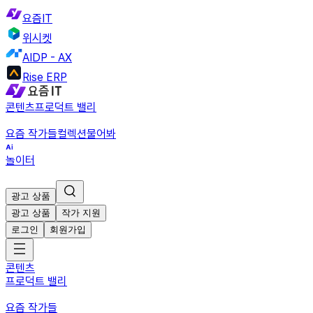
요즘IT
위시켓
AIDP - AX
Rise ERP
콘텐츠
프로덕트 밸리
요즘 작가들
컬렉션
물어봐
놀이터
광고 상품
광고 상품
작가 지원
로그인
회원가입
콘텐츠
프로덕트 밸리
요즘 작가들