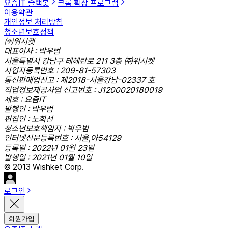
요즘IT 슬랙봇
크롬 확장 프로그램
이용약관
개인정보 처리방침
청소년보호정책
㈜위시켓
대표이사 : 박우범
서울특별시 강남구 테헤란로 211 3층 ㈜위시켓
사업자등록번호 : 209-81-57303
통신판매업신고 : 제2018-서울강남-02337 호
직업정보제공사업 신고번호 : J1200020180019
제호 : 요즘IT
발행인 : 박우범
편집인 : 노희선
청소년보호책임자 : 박우범
인터넷신문등록번호 : 서울,아54129
등록일 : 2022년 01월 23일
발행일 : 2021년 01월 10일
© 2013 Wishket Corp.
로그인
회원가입