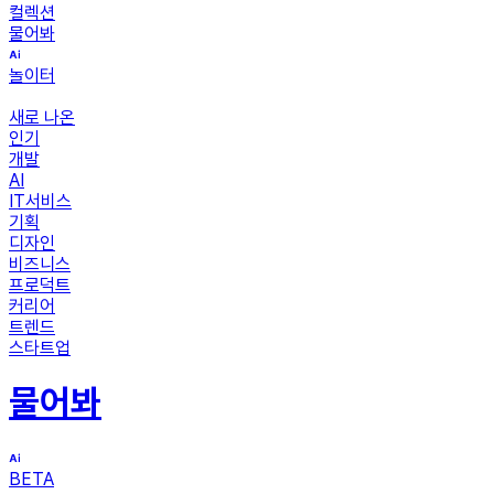
컬렉션
물어봐
놀이터
새로 나온
인기
개발
AI
IT서비스
기획
디자인
비즈니스
프로덕트
커리어
트렌드
스타트업
물어봐
BETA