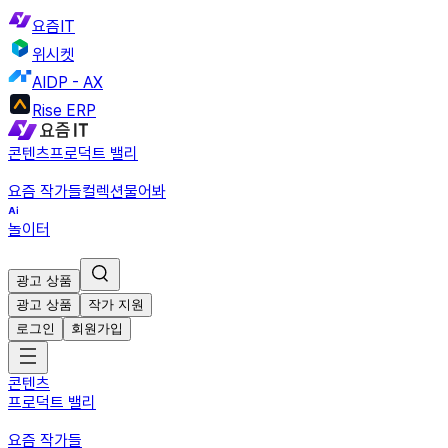
요즘IT
위시켓
AIDP - AX
Rise ERP
콘텐츠
프로덕트 밸리
요즘 작가들
컬렉션
물어봐
놀이터
광고 상품
광고 상품
작가 지원
로그인
회원가입
콘텐츠
프로덕트 밸리
요즘 작가들