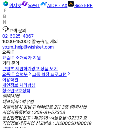
위시켓
요즘IT
AIDP - AX
Rise ERP
고객 문의
02-6925-4867
10:00-18:00
주말·공휴일 제외
yozm_help@wishket.com
요즘IT
요즘IT 소개
작가 지원
기타 문의
콘텐츠 제안하기
광고 상품 보기
요즘IT 슬랙봇
크롬 확장 프로그램
이용약관
개인정보 처리방침
청소년보호정책
㈜위시켓
대표이사 : 박우범
서울특별시 강남구 테헤란로 211 3층 ㈜위시켓
사업자등록번호 : 209-81-57303
통신판매업신고 : 제2018-서울강남-02337 호
직업정보제공사업 신고번호 : J1200020180019