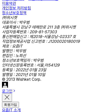
이용약관
개인정보 처리방침
청소년보호정책
㈜위시켓
대표이사 : 박우범
서울특별시 강남구 테헤란로 211 3층 ㈜위시켓
사업자등록번호 : 209-81-57303
통신판매업신고 : 제2018-서울강남-02337 호
직업정보제공사업 신고번호 : J1200020180019
제호 : 요즘IT
발행인 : 박우범
편집인 : 노희선
청소년보호책임자 : 박우범
인터넷신문등록번호 : 서울,아54129
등록일 : 2022년 01월 23일
발행일 : 2021년 01월 10일
© 2013 Wishket Corp.
로그인
회원가입
요즘IT 소개