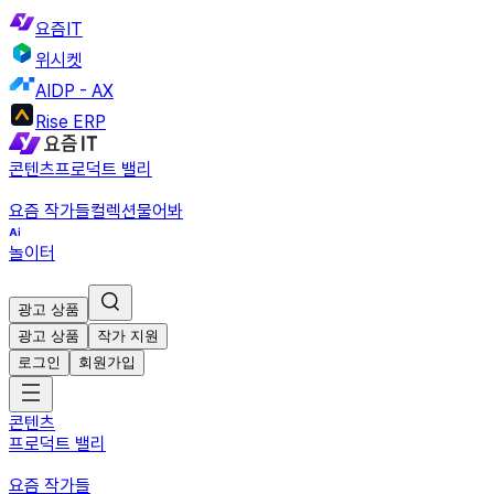
요즘IT
위시켓
AIDP - AX
Rise ERP
콘텐츠
프로덕트 밸리
요즘 작가들
컬렉션
물어봐
놀이터
광고 상품
광고 상품
작가 지원
로그인
회원가입
콘텐츠
프로덕트 밸리
요즘 작가들