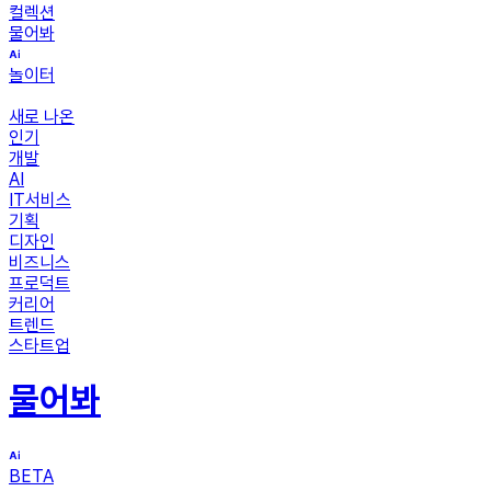
컬렉션
물어봐
놀이터
새로 나온
인기
개발
AI
IT서비스
기획
디자인
비즈니스
프로덕트
커리어
트렌드
스타트업
물어봐
BETA