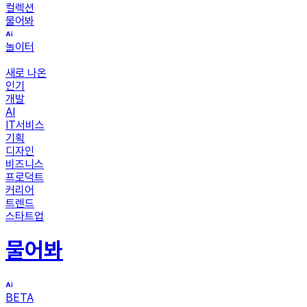
컬렉션
물어봐
놀이터
새로 나온
인기
개발
AI
IT서비스
기획
디자인
비즈니스
프로덕트
커리어
트렌드
스타트업
물어봐
BETA