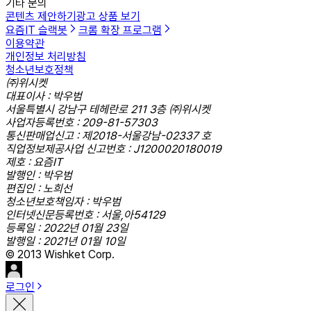
기타 문의
콘텐츠 제안하기
광고 상품 보기
요즘IT 슬랙봇
크롬 확장 프로그램
이용약관
개인정보 처리방침
청소년보호정책
㈜위시켓
대표이사 : 박우범
서울특별시 강남구 테헤란로 211 3층 ㈜위시켓
사업자등록번호 : 209-81-57303
통신판매업신고 : 제2018-서울강남-02337 호
직업정보제공사업 신고번호 : J1200020180019
제호 : 요즘IT
발행인 : 박우범
편집인 : 노희선
청소년보호책임자 : 박우범
인터넷신문등록번호 : 서울,아54129
등록일 : 2022년 01월 23일
발행일 : 2021년 01월 10일
© 2013 Wishket Corp.
로그인