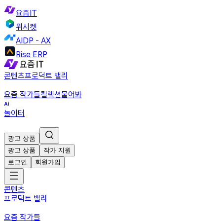
요즘IT
위시켓
AIDP - AX
Rise ERP
콘텐츠
프로덕트 밸리
요즘 작가들
컬렉션
물어봐
놀이터
광고 상품
광고 상품
작가 지원
로그인
회원가입
콘텐츠
프로덕트 밸리
요즘 작가들