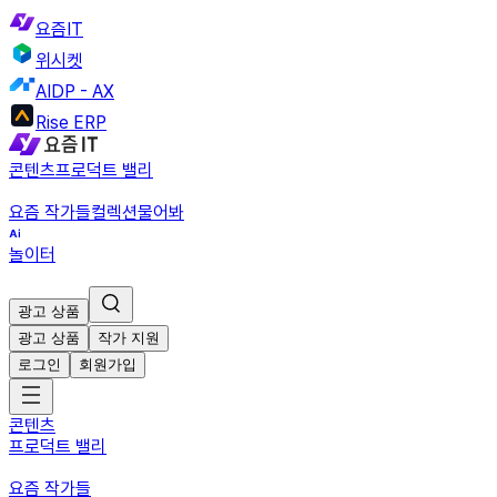
요즘IT
위시켓
AIDP - AX
Rise ERP
콘텐츠
프로덕트 밸리
요즘 작가들
컬렉션
물어봐
놀이터
광고 상품
광고 상품
작가 지원
로그인
회원가입
콘텐츠
프로덕트 밸리
요즘 작가들