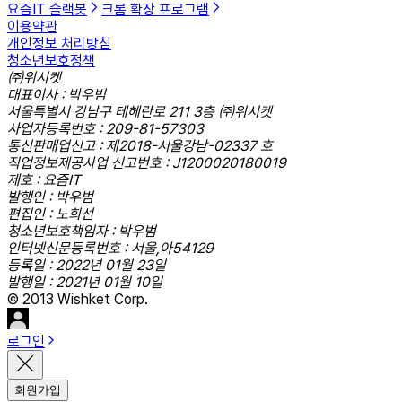
요즘IT 슬랙봇
크롬 확장 프로그램
이용약관
개인정보 처리방침
청소년보호정책
㈜위시켓
대표이사 : 박우범
서울특별시 강남구 테헤란로 211 3층 ㈜위시켓
사업자등록번호 : 209-81-57303
통신판매업신고 : 제2018-서울강남-02337 호
직업정보제공사업 신고번호 : J1200020180019
제호 : 요즘IT
발행인 : 박우범
편집인 : 노희선
청소년보호책임자 : 박우범
인터넷신문등록번호 : 서울,아54129
등록일 : 2022년 01월 23일
발행일 : 2021년 01월 10일
© 2013 Wishket Corp.
로그인
회원가입