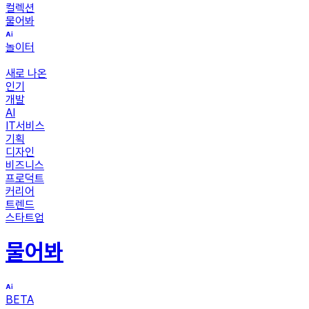
컬렉션
물어봐
놀이터
새로 나온
인기
개발
AI
IT서비스
기획
디자인
비즈니스
프로덕트
커리어
트렌드
스타트업
물어봐
BETA