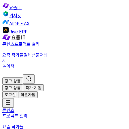
요즘IT
위시켓
AIDP - AX
Rise ERP
콘텐츠
프로덕트 밸리
요즘 작가들
컬렉션
물어봐
놀이터
광고 상품
광고 상품
작가 지원
로그인
회원가입
콘텐츠
프로덕트 밸리
요즘 작가들