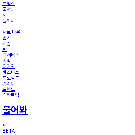
컬렉션
물어봐
놀이터
새로 나온
인기
개발
AI
IT서비스
기획
디자인
비즈니스
프로덕트
커리어
트렌드
스타트업
물어봐
BETA