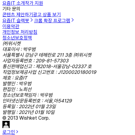
요즘IT 소개
작가 지원
기타 문의
콘텐츠 제안하기
광고 상품 보기
요즘IT 슬랙봇
크롬 확장 프로그램
이용약관
개인정보 처리방침
청소년보호정책
㈜위시켓
대표이사 : 박우범
서울특별시 강남구 테헤란로 211 3층 ㈜위시켓
사업자등록번호 : 209-81-57303
통신판매업신고 : 제2018-서울강남-02337 호
직업정보제공사업 신고번호 : J1200020180019
제호 : 요즘IT
발행인 : 박우범
편집인 : 노희선
청소년보호책임자 : 박우범
인터넷신문등록번호 : 서울,아54129
등록일 : 2022년 01월 23일
발행일 : 2021년 01월 10일
© 2013 Wishket Corp.
로그인