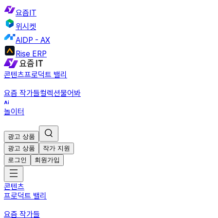
요즘IT
위시켓
AIDP - AX
Rise ERP
콘텐츠
프로덕트 밸리
요즘 작가들
컬렉션
물어봐
놀이터
광고 상품
광고 상품
작가 지원
로그인
회원가입
콘텐츠
프로덕트 밸리
요즘 작가들