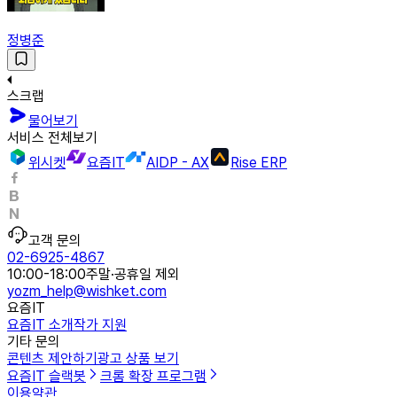
정병준
스크랩
물어보기
서비스 전체보기
위시켓
요즘IT
AIDP - AX
Rise ERP
고객 문의
02-6925-4867
10:00-18:00
주말·공휴일 제외
yozm_help@wishket.com
요즘IT
요즘IT 소개
작가 지원
기타 문의
콘텐츠 제안하기
광고 상품 보기
요즘IT 슬랙봇
크롬 확장 프로그램
이용약관