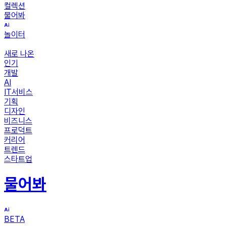
컬렉션
물어봐
놀이터
새로 나온
인기
개발
AI
IT서비스
기획
디자인
비즈니스
프로덕트
커리어
트렌드
스타트업
물어봐
BETA