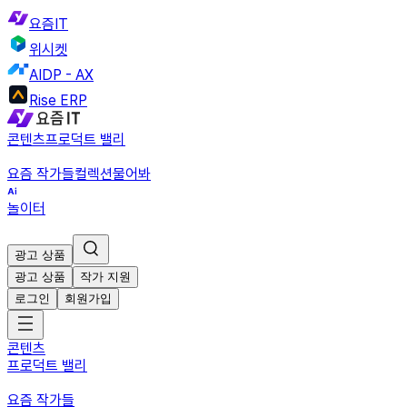
요즘IT
위시켓
AIDP - AX
Rise ERP
콘텐츠
프로덕트 밸리
요즘 작가들
컬렉션
물어봐
놀이터
광고 상품
광고 상품
작가 지원
로그인
회원가입
콘텐츠
프로덕트 밸리
요즘 작가들