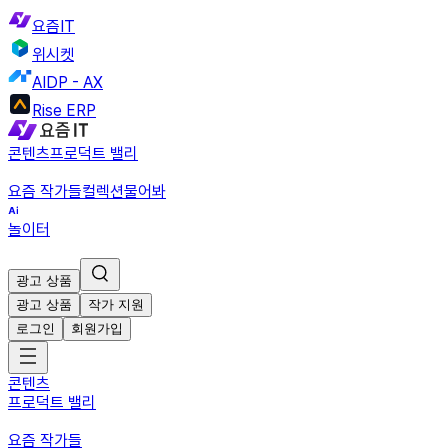
요즘IT
위시켓
AIDP - AX
Rise ERP
콘텐츠
프로덕트 밸리
요즘 작가들
컬렉션
물어봐
놀이터
광고 상품
광고 상품
작가 지원
로그인
회원가입
콘텐츠
프로덕트 밸리
요즘 작가들