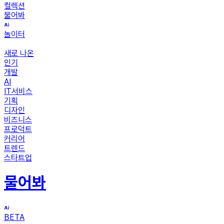
컬렉션
물어봐
놀이터
새로 나온
인기
개발
AI
IT서비스
기획
디자인
비즈니스
프로덕트
커리어
트렌드
스타트업
물어봐
BETA