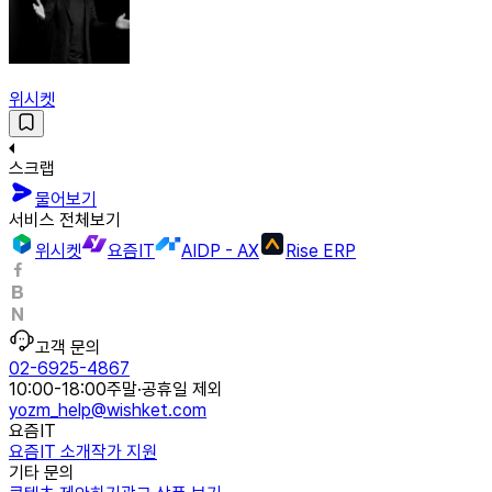
위시켓
스크랩
물어보기
서비스 전체보기
위시켓
요즘IT
AIDP - AX
Rise ERP
고객 문의
02-6925-4867
10:00-18:00
주말·공휴일 제외
yozm_help@wishket.com
요즘IT
요즘IT 소개
작가 지원
기타 문의