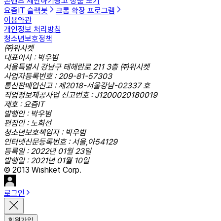
콘텐츠 제안하기
광고 상품 보기
요즘IT 슬랙봇
크롬 확장 프로그램
이용약관
개인정보 처리방침
청소년보호정책
㈜위시켓
대표이사 : 박우범
서울특별시 강남구 테헤란로 211 3층 ㈜위시켓
사업자등록번호 : 209-81-57303
통신판매업신고 : 제2018-서울강남-02337 호
직업정보제공사업 신고번호 : J1200020180019
제호 : 요즘IT
발행인 : 박우범
편집인 : 노희선
청소년보호책임자 : 박우범
인터넷신문등록번호 : 서울,아54129
등록일 : 2022년 01월 23일
발행일 : 2021년 01월 10일
© 2013 Wishket Corp.
로그인
회원가입