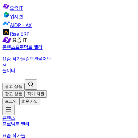
요즘IT
위시켓
AIDP - AX
Rise ERP
콘텐츠
프로덕트 밸리
요즘 작가들
컬렉션
물어봐
놀이터
광고 상품
광고 상품
작가 지원
로그인
회원가입
콘텐츠
프로덕트 밸리
요즘 작가들