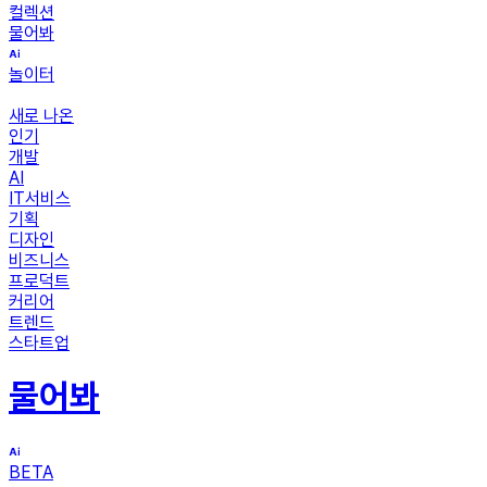
컬렉션
물어봐
놀이터
새로 나온
인기
개발
AI
IT서비스
기획
디자인
비즈니스
프로덕트
커리어
트렌드
스타트업
물어봐
BETA