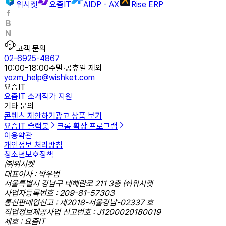
위시켓
요즘IT
AIDP - AX
Rise ERP
고객 문의
02-6925-4867
10:00-18:00
주말·공휴일 제외
yozm_help@wishket.com
요즘IT
요즘IT 소개
작가 지원
기타 문의
콘텐츠 제안하기
광고 상품 보기
요즘IT 슬랙봇
크롬 확장 프로그램
이용약관
개인정보 처리방침
청소년보호정책
㈜위시켓
대표이사 : 박우범
서울특별시 강남구 테헤란로 211 3층 ㈜위시켓
사업자등록번호 : 209-81-57303
통신판매업신고 : 제2018-서울강남-02337 호
직업정보제공사업 신고번호 : J1200020180019
제호 : 요즘IT