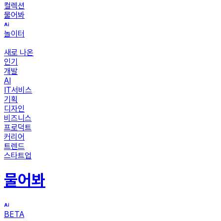
컬렉션
물어봐
놀이터
새로 나온
인기
개발
AI
IT서비스
기획
디자인
비즈니스
프로덕트
커리어
트렌드
스타트업
물어봐
BETA