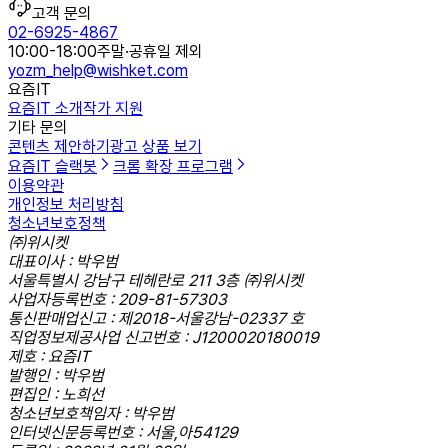
고객 문의
02-6925-4867
10:00-18:00
주말·공휴일 제외
yozm_help@wishket.com
요즘IT
요즘IT 소개
작가 지원
기타 문의
콘텐츠 제안하기
광고 상품 보기
요즘IT 슬랙봇
크롬 확장 프로그램
이용약관
개인정보 처리방침
청소년보호정책
㈜위시켓
대표이사 : 박우범
서울특별시 강남구 테헤란로 211 3층 ㈜위시켓
사업자등록번호 : 209-81-57303
통신판매업신고 : 제2018-서울강남-02337 호
직업정보제공사업 신고번호 : J1200020180019
제호 : 요즘IT
발행인 : 박우범
편집인 : 노희선
청소년보호책임자 : 박우범
인터넷신문등록번호 : 서울,아54129