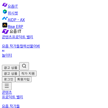
요즘IT
위시켓
AIDP - AX
Rise ERP
콘텐츠
프로덕트 밸리
요즘 작가들
컬렉션
물어봐
놀이터
광고 상품
광고 상품
작가 지원
로그인
회원가입
콘텐츠
프로덕트 밸리
요즘 작가들