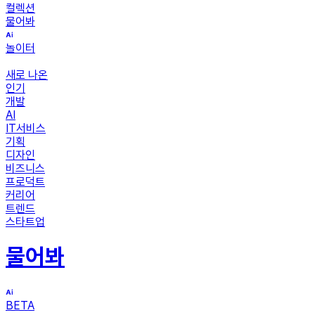
컬렉션
물어봐
놀이터
새로 나온
인기
개발
AI
IT서비스
기획
디자인
비즈니스
프로덕트
커리어
트렌드
스타트업
물어봐
BETA