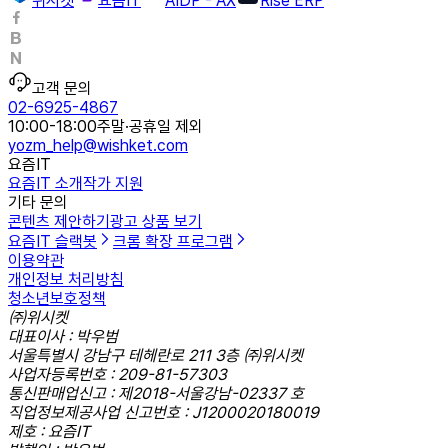
위시켓
요즘IT
AIDP - AX
Rise ERP
고객 문의
02-6925-4867
10:00-18:00
주말·공휴일 제외
yozm_help@wishket.com
요즘IT
요즘IT 소개
작가 지원
기타 문의
콘텐츠 제안하기
광고 상품 보기
요즘IT 슬랙봇
크롬 확장 프로그램
이용약관
개인정보 처리방침
청소년보호정책
㈜위시켓
대표이사 : 박우범
서울특별시 강남구 테헤란로 211 3층 ㈜위시켓
사업자등록번호 : 209-81-57303
통신판매업신고 : 제2018-서울강남-02337 호
직업정보제공사업 신고번호 : J1200020180019
제호 : 요즘IT