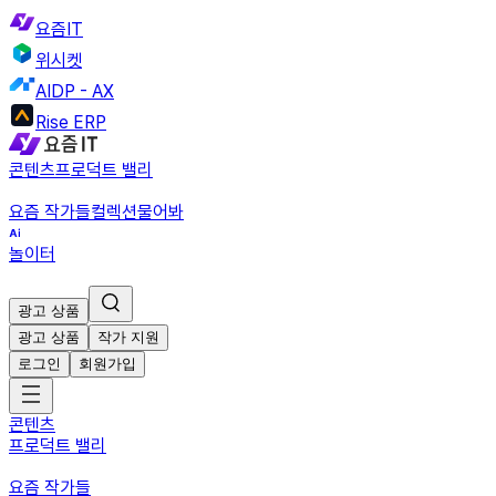
요즘IT
위시켓
AIDP - AX
Rise ERP
콘텐츠
프로덕트 밸리
요즘 작가들
컬렉션
물어봐
놀이터
광고 상품
광고 상품
작가 지원
로그인
회원가입
콘텐츠
프로덕트 밸리
요즘 작가들