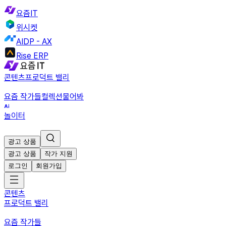
요즘IT
위시켓
AIDP - AX
Rise ERP
콘텐츠
프로덕트 밸리
요즘 작가들
컬렉션
물어봐
놀이터
광고 상품
광고 상품
작가 지원
로그인
회원가입
콘텐츠
프로덕트 밸리
요즘 작가들