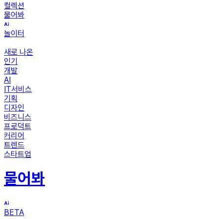
컬렉션
물어봐
놀이터
새로 나온
인기
개발
AI
IT서비스
기획
디자인
비즈니스
프로덕트
커리어
트렌드
스타트업
물어봐
BETA