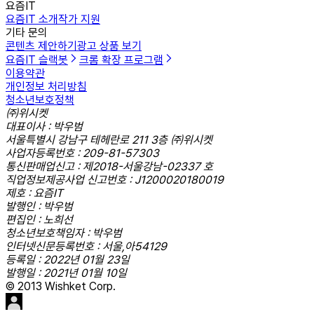
요즘IT
요즘IT 소개
작가 지원
기타 문의
콘텐츠 제안하기
광고 상품 보기
요즘IT 슬랙봇
크롬 확장 프로그램
이용약관
개인정보 처리방침
청소년보호정책
㈜위시켓
대표이사 : 박우범
서울특별시 강남구 테헤란로 211 3층 ㈜위시켓
사업자등록번호 : 209-81-57303
통신판매업신고 : 제2018-서울강남-02337 호
직업정보제공사업 신고번호 : J1200020180019
제호 : 요즘IT
발행인 : 박우범
편집인 : 노희선
청소년보호책임자 : 박우범
인터넷신문등록번호 : 서울,아54129
등록일 : 2022년 01월 23일
발행일 : 2021년 01월 10일
© 2013 Wishket Corp.