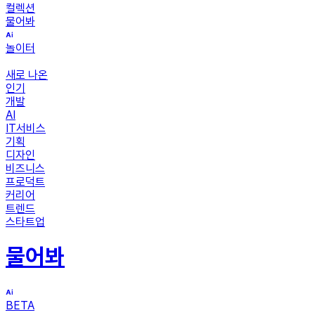
컬렉션
물어봐
놀이터
새로 나온
인기
개발
AI
IT서비스
기획
디자인
비즈니스
프로덕트
커리어
트렌드
스타트업
물어봐
BETA