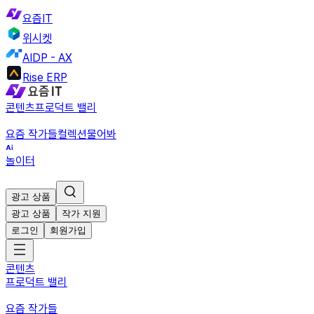
요즘IT
위시켓
AIDP - AX
Rise ERP
콘텐츠
프로덕트 밸리
요즘 작가들
컬렉션
물어봐
놀이터
광고 상품
광고 상품
작가 지원
로그인
회원가입
콘텐츠
프로덕트 밸리
요즘 작가들