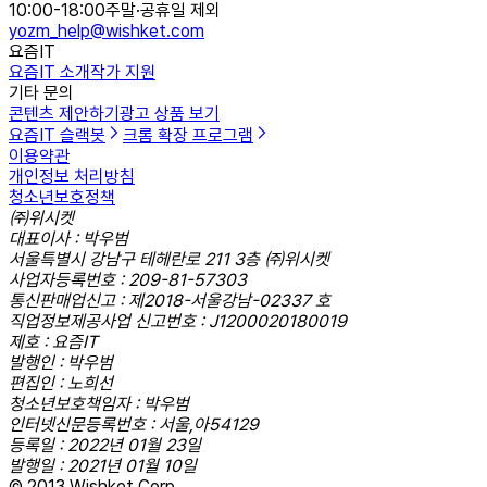
10:00-18:00
주말·공휴일 제외
yozm_help@wishket.com
요즘IT
요즘IT 소개
작가 지원
기타 문의
콘텐츠 제안하기
광고 상품 보기
요즘IT 슬랙봇
크롬 확장 프로그램
이용약관
개인정보 처리방침
청소년보호정책
㈜위시켓
대표이사 : 박우범
서울특별시 강남구 테헤란로 211 3층 ㈜위시켓
사업자등록번호 : 209-81-57303
통신판매업신고 : 제2018-서울강남-02337 호
직업정보제공사업 신고번호 : J1200020180019
제호 : 요즘IT
발행인 : 박우범
편집인 : 노희선
청소년보호책임자 : 박우범
인터넷신문등록번호 : 서울,아54129
등록일 : 2022년 01월 23일
발행일 : 2021년 01월 10일
© 2013 Wishket Corp.