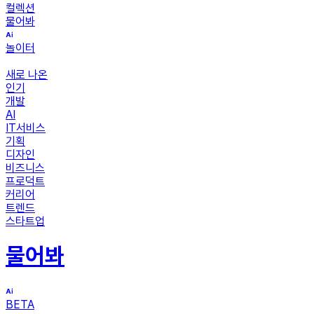
컬렉션
물어봐
놀이터
새로 나온
인기
개발
AI
IT서비스
기획
디자인
비즈니스
프로덕트
커리어
트렌드
스타트업
물어봐
BETA