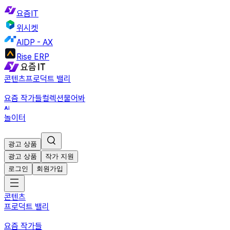
요즘IT
위시켓
AIDP - AX
Rise ERP
콘텐츠
프로덕트 밸리
요즘 작가들
컬렉션
물어봐
놀이터
광고 상품
광고 상품
작가 지원
로그인
회원가입
콘텐츠
프로덕트 밸리
요즘 작가들