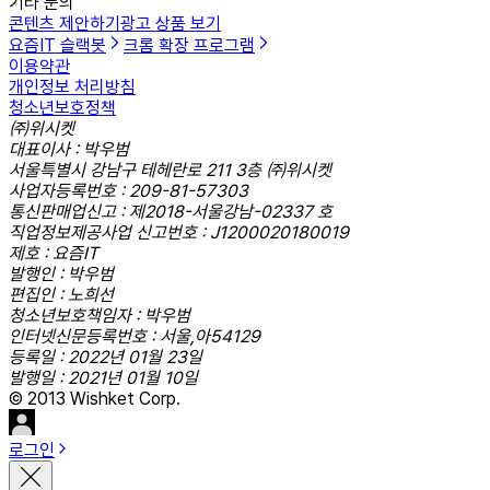
기타 문의
콘텐츠 제안하기
광고 상품 보기
요즘IT 슬랙봇
크롬 확장 프로그램
이용약관
개인정보 처리방침
청소년보호정책
㈜위시켓
대표이사 : 박우범
서울특별시 강남구 테헤란로 211 3층 ㈜위시켓
사업자등록번호 : 209-81-57303
통신판매업신고 : 제2018-서울강남-02337 호
직업정보제공사업 신고번호 : J1200020180019
제호 : 요즘IT
발행인 : 박우범
편집인 : 노희선
청소년보호책임자 : 박우범
인터넷신문등록번호 : 서울,아54129
등록일 : 2022년 01월 23일
발행일 : 2021년 01월 10일
© 2013 Wishket Corp.
로그인