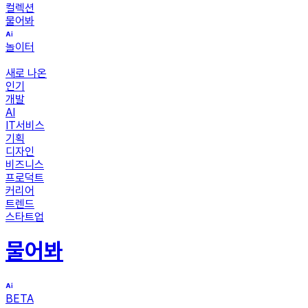
컬렉션
물어봐
놀이터
새로 나온
인기
개발
AI
IT서비스
기획
디자인
비즈니스
프로덕트
커리어
트렌드
스타트업
물어봐
BETA