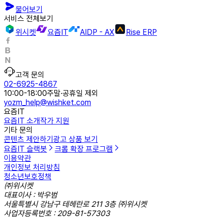
물어보기
서비스 전체보기
위시켓
요즘IT
AIDP - AX
Rise ERP
고객 문의
02-6925-4867
10:00-18:00
주말·공휴일 제외
yozm_help@wishket.com
요즘IT
요즘IT 소개
작가 지원
기타 문의
콘텐츠 제안하기
광고 상품 보기
요즘IT 슬랙봇
크롬 확장 프로그램
이용약관
개인정보 처리방침
청소년보호정책
㈜위시켓
대표이사 : 박우범
서울특별시 강남구 테헤란로 211 3층 ㈜위시켓
사업자등록번호 : 209-81-57303