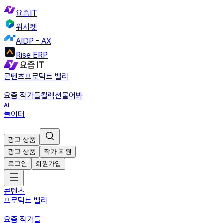
요즘IT
위시켓
AIDP - AX
Rise ERP
콘텐츠
프로덕트 밸리
요즘 작가들
컬렉션
물어봐
놀이터
광고 상품
광고 상품
작가 지원
로그인
회원가입
콘텐츠
프로덕트 밸리
요즘 작가들