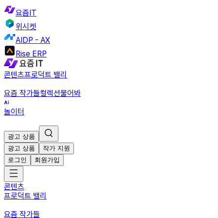
요즘IT
위시켓
AIDP - AX
Rise ERP
콘텐츠
프로덕트 밸리
요즘 작가들
컬렉션
물어봐
놀이터
광고 상품
광고 상품
작가 지원
로그인
회원가입
콘텐츠
프로덕트 밸리
요즘 작가들