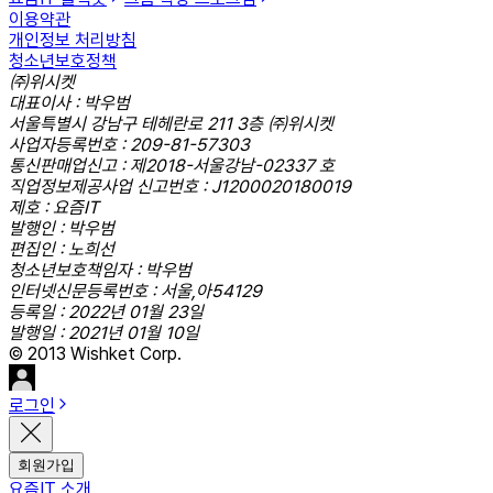
이용약관
개인정보 처리방침
청소년보호정책
㈜위시켓
대표이사 : 박우범
서울특별시 강남구 테헤란로 211 3층 ㈜위시켓
사업자등록번호 : 209-81-57303
통신판매업신고 : 제2018-서울강남-02337 호
직업정보제공사업 신고번호 : J1200020180019
제호 : 요즘IT
발행인 : 박우범
편집인 : 노희선
청소년보호책임자 : 박우범
인터넷신문등록번호 : 서울,아54129
등록일 : 2022년 01월 23일
발행일 : 2021년 01월 10일
© 2013 Wishket Corp.
로그인
회원가입
요즘IT 소개