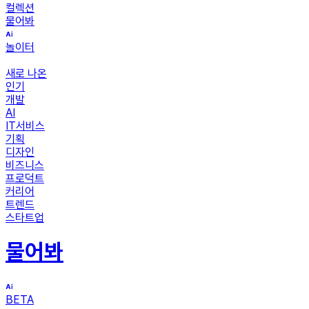
컬렉션
물어봐
놀이터
새로 나온
인기
개발
AI
IT서비스
기획
디자인
비즈니스
프로덕트
커리어
트렌드
스타트업
물어봐
BETA