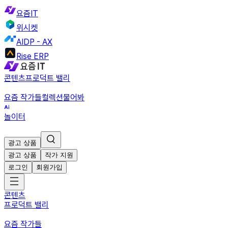
요즘IT
위시켓
AIDP - AX
Rise ERP
콘텐츠
프로덕트 밸리
요즘 작가들
컬렉션
물어봐
놀이터
광고 상품
광고 상품
작가 지원
로그인
회원가입
콘텐츠
프로덕트 밸리
요즘 작가들