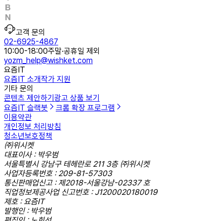
고객 문의
02-6925-4867
10:00-18:00
주말·공휴일 제외
yozm_help@wishket.com
요즘IT
요즘IT 소개
작가 지원
기타 문의
콘텐츠 제안하기
광고 상품 보기
요즘IT 슬랙봇
크롬 확장 프로그램
이용약관
개인정보 처리방침
청소년보호정책
㈜위시켓
대표이사 : 박우범
서울특별시 강남구 테헤란로 211 3층 ㈜위시켓
사업자등록번호 : 209-81-57303
통신판매업신고 : 제2018-서울강남-02337 호
직업정보제공사업 신고번호 : J1200020180019
제호 : 요즘IT
발행인 : 박우범
편집인 : 노희선