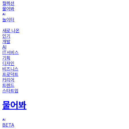
컬렉션
물어봐
놀이터
새로 나온
인기
개발
AI
IT서비스
기획
디자인
비즈니스
프로덕트
커리어
트렌드
스타트업
물어봐
BETA