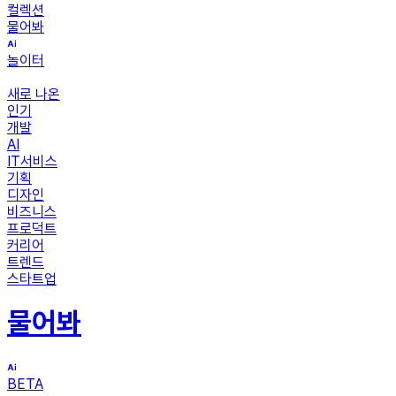
컬렉션
물어봐
놀이터
새로 나온
인기
개발
AI
IT서비스
기획
디자인
비즈니스
프로덕트
커리어
트렌드
스타트업
물어봐
BETA