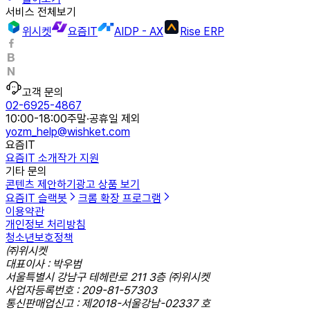
서비스 전체보기
위시켓
요즘IT
AIDP - AX
Rise ERP
고객 문의
02-6925-4867
10:00-18:00
주말·공휴일 제외
yozm_help@wishket.com
요즘IT
요즘IT 소개
작가 지원
기타 문의
콘텐츠 제안하기
광고 상품 보기
요즘IT 슬랙봇
크롬 확장 프로그램
이용약관
개인정보 처리방침
청소년보호정책
㈜위시켓
대표이사 : 박우범
서울특별시 강남구 테헤란로 211 3층 ㈜위시켓
사업자등록번호 : 209-81-57303
통신판매업신고 : 제2018-서울강남-02337 호