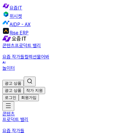
요즘IT
위시켓
AIDP - AX
Rise ERP
콘텐츠
프로덕트 밸리
요즘 작가들
컬렉션
물어봐
놀이터
광고 상품
광고 상품
작가 지원
로그인
회원가입
콘텐츠
프로덕트 밸리
요즘 작가들