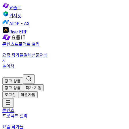
요즘IT
위시켓
AIDP - AX
Rise ERP
콘텐츠
프로덕트 밸리
요즘 작가들
컬렉션
물어봐
놀이터
광고 상품
광고 상품
작가 지원
로그인
회원가입
콘텐츠
프로덕트 밸리
요즘 작가들