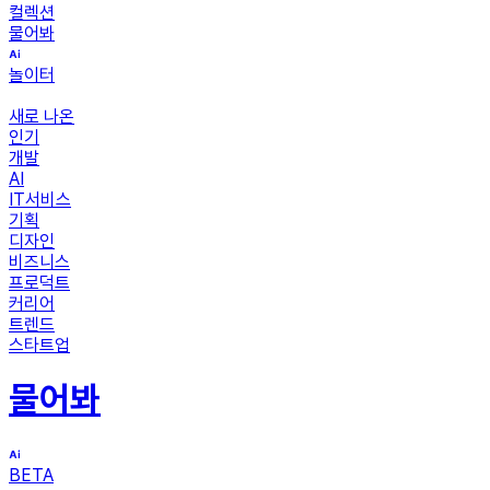
컬렉션
물어봐
놀이터
새로 나온
인기
개발
AI
IT서비스
기획
디자인
비즈니스
프로덕트
커리어
트렌드
스타트업
물어봐
BETA