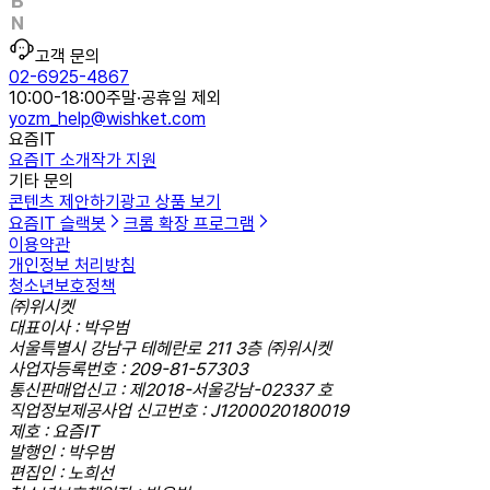
고객 문의
02-6925-4867
10:00-18:00
주말·공휴일 제외
yozm_help@wishket.com
요즘IT
요즘IT 소개
작가 지원
기타 문의
콘텐츠 제안하기
광고 상품 보기
요즘IT 슬랙봇
크롬 확장 프로그램
이용약관
개인정보 처리방침
청소년보호정책
㈜위시켓
대표이사 : 박우범
서울특별시 강남구 테헤란로 211 3층 ㈜위시켓
사업자등록번호 : 209-81-57303
통신판매업신고 : 제2018-서울강남-02337 호
직업정보제공사업 신고번호 : J1200020180019
제호 : 요즘IT
발행인 : 박우범
편집인 : 노희선