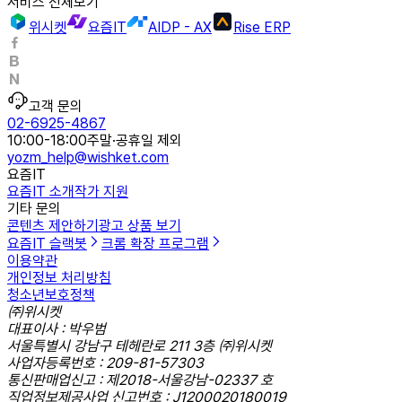
서비스 전체보기
위시켓
요즘IT
AIDP - AX
Rise ERP
고객 문의
02-6925-4867
10:00-18:00
주말·공휴일 제외
yozm_help@wishket.com
요즘IT
요즘IT 소개
작가 지원
기타 문의
콘텐츠 제안하기
광고 상품 보기
요즘IT 슬랙봇
크롬 확장 프로그램
이용약관
개인정보 처리방침
청소년보호정책
㈜위시켓
대표이사 : 박우범
서울특별시 강남구 테헤란로 211 3층 ㈜위시켓
사업자등록번호 : 209-81-57303
통신판매업신고 : 제2018-서울강남-02337 호
직업정보제공사업 신고번호 : J1200020180019