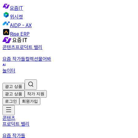
요즘IT
위시켓
AIDP - AX
Rise ERP
콘텐츠
프로덕트 밸리
요즘 작가들
컬렉션
물어봐
놀이터
광고 상품
광고 상품
작가 지원
로그인
회원가입
콘텐츠
프로덕트 밸리
요즘 작가들