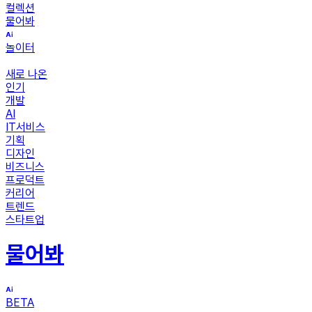
컬렉션
물어봐
놀이터
새로 나온
인기
개발
AI
IT서비스
기획
디자인
비즈니스
프로덕트
커리어
트렌드
스타트업
물어봐
BETA