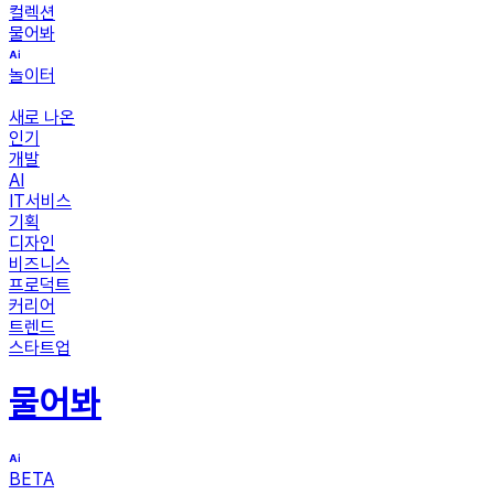
컬렉션
물어봐
놀이터
새로 나온
인기
개발
AI
IT서비스
기획
디자인
비즈니스
프로덕트
커리어
트렌드
스타트업
물어봐
BETA