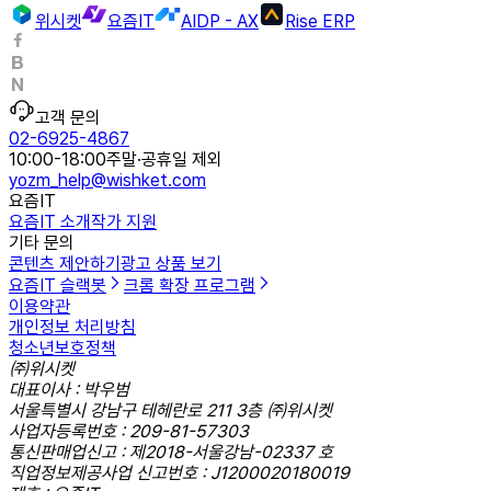
위시켓
요즘IT
AIDP - AX
Rise ERP
고객 문의
02-6925-4867
10:00-18:00
주말·공휴일 제외
yozm_help@wishket.com
요즘IT
요즘IT 소개
작가 지원
기타 문의
콘텐츠 제안하기
광고 상품 보기
요즘IT 슬랙봇
크롬 확장 프로그램
이용약관
개인정보 처리방침
청소년보호정책
㈜위시켓
대표이사 : 박우범
서울특별시 강남구 테헤란로 211 3층 ㈜위시켓
사업자등록번호 : 209-81-57303
통신판매업신고 : 제2018-서울강남-02337 호
직업정보제공사업 신고번호 : J1200020180019