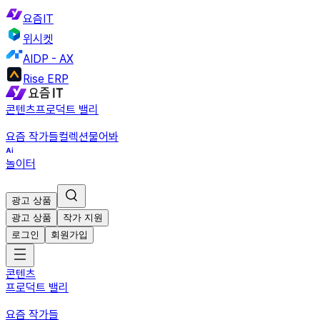
요즘IT
위시켓
AIDP - AX
Rise ERP
콘텐츠
프로덕트 밸리
요즘 작가들
컬렉션
물어봐
놀이터
광고 상품
광고 상품
작가 지원
로그인
회원가입
콘텐츠
프로덕트 밸리
요즘 작가들