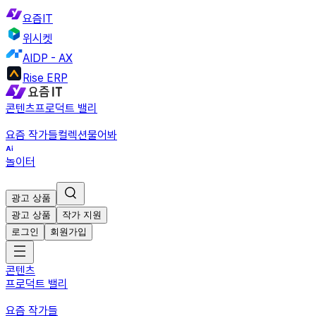
요즘IT
위시켓
AIDP - AX
Rise ERP
콘텐츠
프로덕트 밸리
요즘 작가들
컬렉션
물어봐
놀이터
광고 상품
광고 상품
작가 지원
로그인
회원가입
콘텐츠
프로덕트 밸리
요즘 작가들