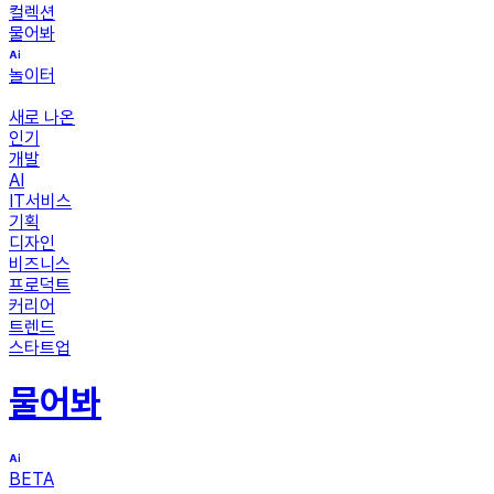
컬렉션
물어봐
놀이터
새로 나온
인기
개발
AI
IT서비스
기획
디자인
비즈니스
프로덕트
커리어
트렌드
스타트업
물어봐
BETA