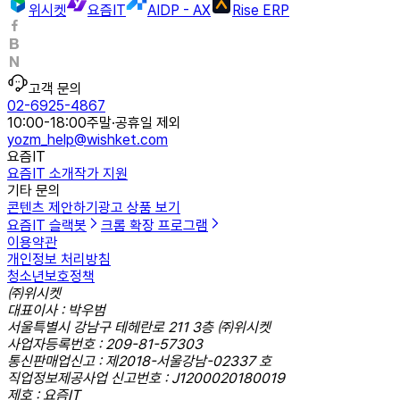
위시켓
요즘IT
AIDP - AX
Rise ERP
고객 문의
02-6925-4867
10:00-18:00
주말·공휴일 제외
yozm_help@wishket.com
요즘IT
요즘IT 소개
작가 지원
기타 문의
콘텐츠 제안하기
광고 상품 보기
요즘IT 슬랙봇
크롬 확장 프로그램
이용약관
개인정보 처리방침
청소년보호정책
㈜위시켓
대표이사 : 박우범
서울특별시 강남구 테헤란로 211 3층 ㈜위시켓
사업자등록번호 : 209-81-57303
통신판매업신고 : 제2018-서울강남-02337 호
직업정보제공사업 신고번호 : J1200020180019
제호 : 요즘IT