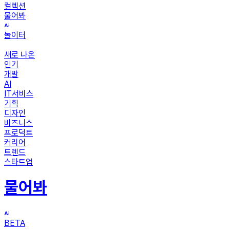
컬렉션
물어봐
놀이터
새로 나온
인기
개발
AI
IT서비스
기획
디자인
비즈니스
프로덕트
커리어
트렌드
스타트업
물어봐
BETA