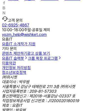
고객 문의
02-6925-4867
10:00-18:00
주말·공휴일 제외
yozm_help@wishket.com
요즘IT
요즘IT 소개
작가 지원
기타 문의
콘텐츠 제안하기
광고 상품 보기
요즘IT 슬랙봇
크롬 확장 프로그램
이용약관
개인정보 처리방침
청소년보호정책
㈜위시켓
대표이사 : 박우범
서울특별시 강남구 테헤란로 211 3층 ㈜위시켓
사업자등록번호 : 209-81-57303
통신판매업신고 : 제2018-서울강남-02337 호
직업정보제공사업 신고번호 : J1200020180019
제호 : 요즘IT
발행인 : 박우범