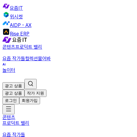
요즘IT
위시켓
AIDP - AX
Rise ERP
콘텐츠
프로덕트 밸리
요즘 작가들
컬렉션
물어봐
놀이터
광고 상품
광고 상품
작가 지원
로그인
회원가입
콘텐츠
프로덕트 밸리
요즘 작가들