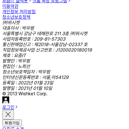
요즘IT 슬랙봇
크롬 확장 프로그램
이용약관
개인정보 처리방침
청소년보호정책
㈜위시켓
대표이사 : 박우범
서울특별시 강남구 테헤란로 211 3층 ㈜위시켓
사업자등록번호 : 209-81-57303
통신판매업신고 : 제2018-서울강남-02337 호
직업정보제공사업 신고번호 : J1200020180019
제호 : 요즘IT
발행인 : 박우범
편집인 : 노희선
청소년보호책임자 : 박우범
인터넷신문등록번호 : 서울,아54129
등록일 : 2022년 01월 23일
발행일 : 2021년 01월 10일
© 2013 Wishket Corp.
로그인
회원가입