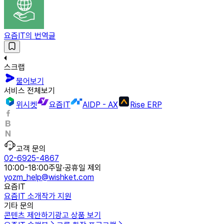
요즘IT의 번역글
스크랩
물어보기
서비스 전체보기
위시켓
요즘IT
AIDP - AX
Rise ERP
고객 문의
02-6925-4867
10:00-18:00
주말·공휴일 제외
yozm_help@wishket.com
요즘IT
요즘IT 소개
작가 지원
기타 문의
콘텐츠 제안하기
광고 상품 보기