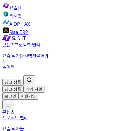
요즘IT
위시켓
AIDP - AX
Rise ERP
콘텐츠
프로덕트 밸리
요즘 작가들
컬렉션
물어봐
놀이터
광고 상품
광고 상품
작가 지원
로그인
회원가입
콘텐츠
프로덕트 밸리
요즘 작가들