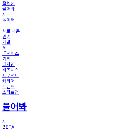
컬렉션
물어봐
놀이터
새로 나온
인기
개발
AI
IT서비스
기획
디자인
비즈니스
프로덕트
커리어
트렌드
스타트업
물어봐
BETA