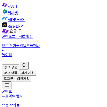
요즘IT
위시켓
AIDP - AX
Rise ERP
콘텐츠
프로덕트 밸리
요즘 작가들
컬렉션
물어봐
놀이터
광고 상품
광고 상품
작가 지원
로그인
회원가입
콘텐츠
프로덕트 밸리
요즘 작가들