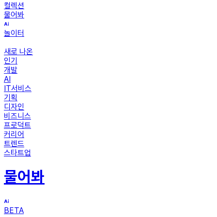
컬렉션
물어봐
놀이터
새로 나온
인기
개발
AI
IT서비스
기획
디자인
비즈니스
프로덕트
커리어
트렌드
스타트업
물어봐
BETA