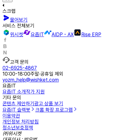
스크랩
물어보기
서비스 전체보기
위시켓
요즘IT
AIDP - AX
Rise ERP
고객 문의
02-6925-4867
10:00-18:00
주말·공휴일 제외
yozm_help@wishket.com
요즘IT
요즘IT 소개
작가 지원
기타 문의
콘텐츠 제안하기
광고 상품 보기
요즘IT 슬랙봇
크롬 확장 프로그램
이용약관
개인정보 처리방침
청소년보호정책
㈜위시켓
대표이사 : 박우범