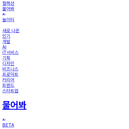
컬렉션
물어봐
놀이터
새로 나온
인기
개발
AI
IT서비스
기획
디자인
비즈니스
프로덕트
커리어
트렌드
스타트업
물어봐
BETA