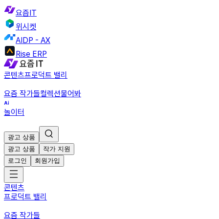
요즘IT
위시켓
AIDP - AX
Rise ERP
콘텐츠
프로덕트 밸리
요즘 작가들
컬렉션
물어봐
놀이터
광고 상품
광고 상품
작가 지원
로그인
회원가입
콘텐츠
프로덕트 밸리
요즘 작가들