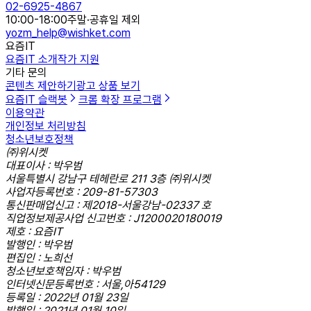
02-6925-4867
10:00-18:00
주말·공휴일 제외
yozm_help@wishket.com
요즘IT
요즘IT 소개
작가 지원
기타 문의
콘텐츠 제안하기
광고 상품 보기
요즘IT 슬랙봇
크롬 확장 프로그램
이용약관
개인정보 처리방침
청소년보호정책
㈜위시켓
대표이사 : 박우범
서울특별시 강남구 테헤란로 211 3층 ㈜위시켓
사업자등록번호 : 209-81-57303
통신판매업신고 : 제2018-서울강남-02337 호
직업정보제공사업 신고번호 : J1200020180019
제호 : 요즘IT
발행인 : 박우범
편집인 : 노희선
청소년보호책임자 : 박우범
인터넷신문등록번호 : 서울,아54129
등록일 : 2022년 01월 23일
발행일 : 2021년 01월 10일