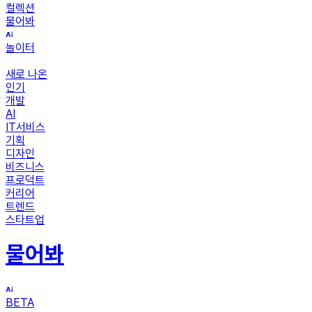
컬렉션
물어봐
놀이터
새로 나온
인기
개발
AI
IT서비스
기획
디자인
비즈니스
프로덕트
커리어
트렌드
스타트업
물어봐
BETA