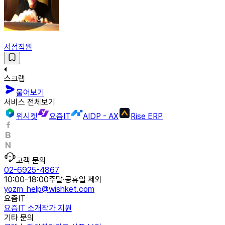
서점직원
스크랩
물어보기
서비스 전체보기
위시켓
요즘IT
AIDP - AX
Rise ERP
고객 문의
02-6925-4867
10:00-18:00
주말·공휴일 제외
yozm_help@wishket.com
요즘IT
요즘IT 소개
작가 지원
기타 문의