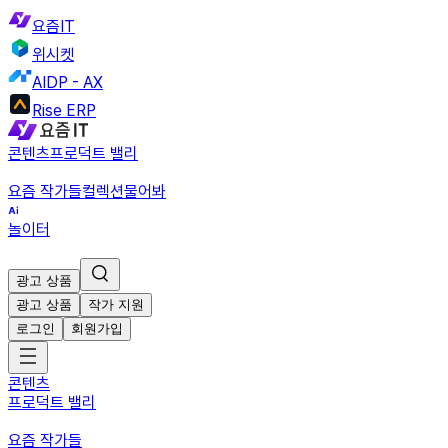
요즘IT
위시켓
AIDP - AX
Rise ERP
콘텐츠
프로덕트 밸리
요즘 작가들
컬렉션
물어봐
놀이터
광고 상품
광고 상품
작가 지원
로그인
회원가입
콘텐츠
프로덕트 밸리
요즘 작가들