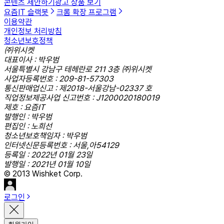
콘텐츠 제안하기
광고 상품 보기
요즘IT 슬랙봇
크롬 확장 프로그램
이용약관
개인정보 처리방침
청소년보호정책
㈜위시켓
대표이사 : 박우범
서울특별시 강남구 테헤란로 211 3층 ㈜위시켓
사업자등록번호 : 209-81-57303
통신판매업신고 : 제2018-서울강남-02337 호
직업정보제공사업 신고번호 : J1200020180019
제호 : 요즘IT
발행인 : 박우범
편집인 : 노희선
청소년보호책임자 : 박우범
인터넷신문등록번호 : 서울,아54129
등록일 : 2022년 01월 23일
발행일 : 2021년 01월 10일
© 2013 Wishket Corp.
로그인