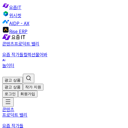
요즘IT
위시켓
AIDP - AX
Rise ERP
콘텐츠
프로덕트 밸리
요즘 작가들
컬렉션
물어봐
놀이터
광고 상품
광고 상품
작가 지원
로그인
회원가입
콘텐츠
프로덕트 밸리
요즘 작가들