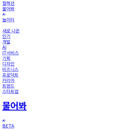
컬렉션
물어봐
놀이터
새로 나온
인기
개발
AI
IT서비스
기획
디자인
비즈니스
프로덕트
커리어
트렌드
스타트업
물어봐
BETA