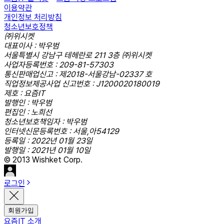
이용약관
개인정보 처리방침
청소년보호정책
㈜위시켓
대표이사 : 박우범
서울특별시 강남구 테헤란로 211 3층 ㈜위시켓
사업자등록번호 : 209-81-57303
통신판매업신고 : 제2018-서울강남-02337 호
직업정보제공사업 신고번호 : J1200020180019
제호 : 요즘IT
발행인 : 박우범
편집인 : 노희선
청소년보호책임자 : 박우범
인터넷신문등록번호 : 서울,아54129
등록일 : 2022년 01월 23일
발행일 : 2021년 01월 10일
© 2013 Wishket Corp.
로그인
회원가입
요즘IT 소개