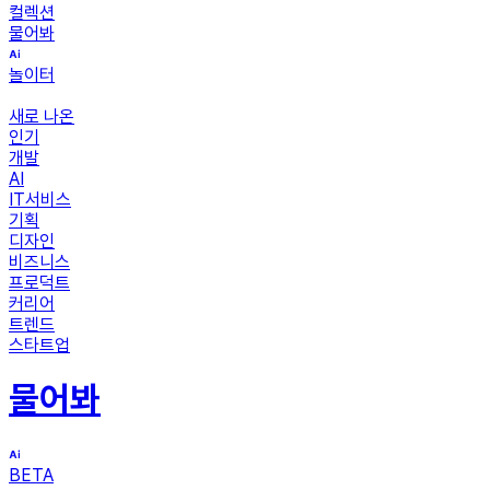
컬렉션
물어봐
놀이터
새로 나온
인기
개발
AI
IT서비스
기획
디자인
비즈니스
프로덕트
커리어
트렌드
스타트업
물어봐
BETA