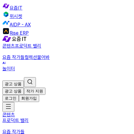
요즘IT
위시켓
AIDP - AX
Rise ERP
콘텐츠
프로덕트 밸리
요즘 작가들
컬렉션
물어봐
놀이터
광고 상품
광고 상품
작가 지원
로그인
회원가입
콘텐츠
프로덕트 밸리
요즘 작가들