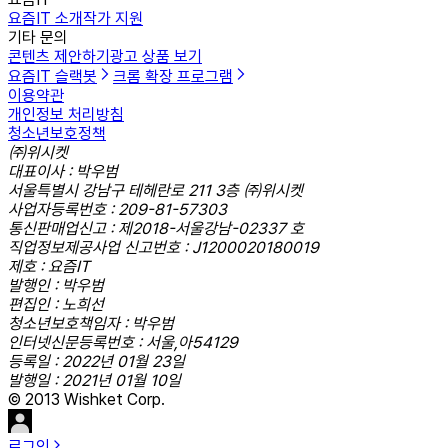
요즘IT 소개
작가 지원
기타 문의
콘텐츠 제안하기
광고 상품 보기
요즘IT 슬랙봇
크롬 확장 프로그램
이용약관
개인정보 처리방침
청소년보호정책
㈜위시켓
대표이사 : 박우범
서울특별시 강남구 테헤란로 211 3층 ㈜위시켓
사업자등록번호 : 209-81-57303
통신판매업신고 : 제2018-서울강남-02337 호
직업정보제공사업 신고번호 : J1200020180019
제호 : 요즘IT
발행인 : 박우범
편집인 : 노희선
청소년보호책임자 : 박우범
인터넷신문등록번호 : 서울,아54129
등록일 : 2022년 01월 23일
발행일 : 2021년 01월 10일
© 2013 Wishket Corp.
로그인