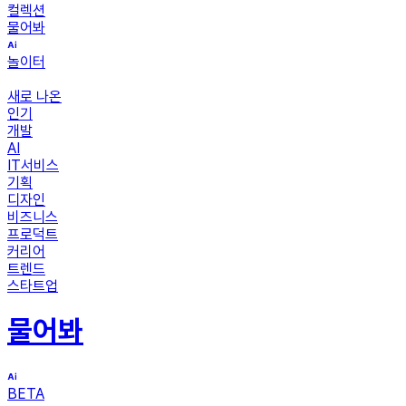
컬렉션
물어봐
놀이터
새로 나온
인기
개발
AI
IT서비스
기획
디자인
비즈니스
프로덕트
커리어
트렌드
스타트업
물어봐
BETA