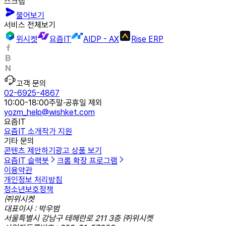
스크랩
물어보기
서비스 전체보기
위시켓
요즘IT
AIDP - AX
Rise ERP
고객 문의
02-6925-4867
10:00-18:00
주말·공휴일 제외
yozm_help@wishket.com
요즘IT
요즘IT 소개
작가 지원
기타 문의
콘텐츠 제안하기
광고 상품 보기
요즘IT 슬랙봇
크롬 확장 프로그램
이용약관
개인정보 처리방침
청소년보호정책
㈜위시켓
대표이사 : 박우범
서울특별시 강남구 테헤란로 211 3층 ㈜위시켓