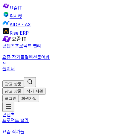
요즘IT
위시켓
AIDP - AX
Rise ERP
콘텐츠
프로덕트 밸리
요즘 작가들
컬렉션
물어봐
놀이터
광고 상품
광고 상품
작가 지원
로그인
회원가입
콘텐츠
프로덕트 밸리
요즘 작가들