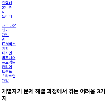
컬렉션
물어봐
놀이터
새로 나온
인기
개발
AI
IT서비스
기획
디자인
비즈니스
프로덕트
커리어
트렌드
스타트업
개발
개발자가 문제 해결 과정에서 겪는 어려움 3가
지