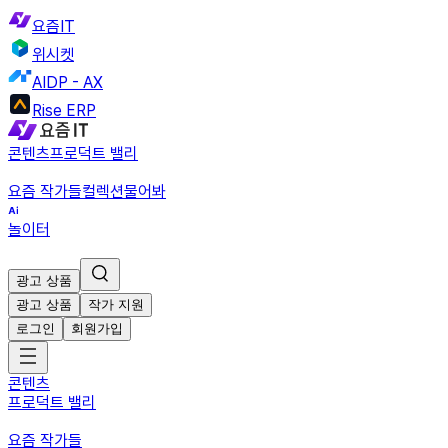
요즘IT
위시켓
AIDP - AX
Rise ERP
콘텐츠
프로덕트 밸리
요즘 작가들
컬렉션
물어봐
놀이터
광고 상품
광고 상품
작가 지원
로그인
회원가입
콘텐츠
프로덕트 밸리
요즘 작가들