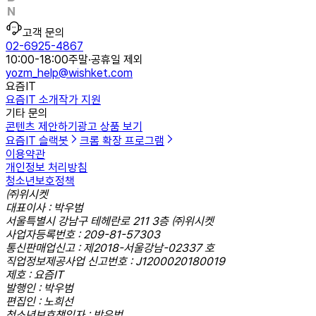
고객 문의
02-6925-4867
10:00-18:00
주말·공휴일 제외
yozm_help@wishket.com
요즘IT
요즘IT 소개
작가 지원
기타 문의
콘텐츠 제안하기
광고 상품 보기
요즘IT 슬랙봇
크롬 확장 프로그램
이용약관
개인정보 처리방침
청소년보호정책
㈜위시켓
대표이사 : 박우범
서울특별시 강남구 테헤란로 211 3층 ㈜위시켓
사업자등록번호 : 209-81-57303
통신판매업신고 : 제2018-서울강남-02337 호
직업정보제공사업 신고번호 : J1200020180019
제호 : 요즘IT
발행인 : 박우범
편집인 : 노희선
청소년보호책임자 : 박우범