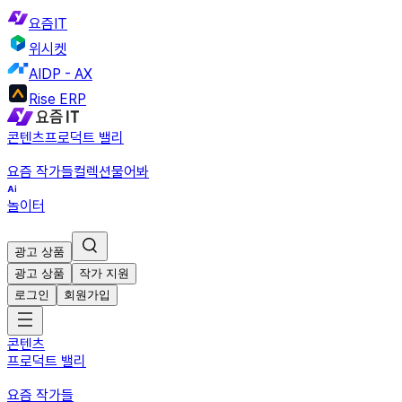
요즘IT
위시켓
AIDP - AX
Rise ERP
콘텐츠
프로덕트 밸리
요즘 작가들
컬렉션
물어봐
놀이터
광고 상품
광고 상품
작가 지원
로그인
회원가입
콘텐츠
프로덕트 밸리
요즘 작가들