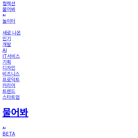
컬렉션
물어봐
놀이터
새로 나온
인기
개발
AI
IT서비스
기획
디자인
비즈니스
프로덕트
커리어
트렌드
스타트업
물어봐
BETA