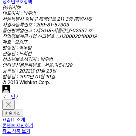
청소년보호정책
㈜위시켓
대표이사 : 박우범
서울특별시 강남구 테헤란로 211 3층 ㈜위시켓
사업자등록번호 : 209-81-57303
통신판매업신고 : 제2018-서울강남-02337 호
직업정보제공사업 신고번호 : J1200020180019
제호 : 요즘IT
발행인 : 박우범
편집인 : 노희선
청소년보호책임자 : 박우범
인터넷신문등록번호 : 서울,아54129
등록일 : 2022년 01월 23일
발행일 : 2021년 01월 10일
© 2013 Wishket Corp.
로그인
회원가입
요즘IT 소개
콘텐츠 제안하기
광고 상품 보기