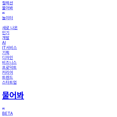
컬렉션
물어봐
놀이터
새로 나온
인기
개발
AI
IT서비스
기획
디자인
비즈니스
프로덕트
커리어
트렌드
스타트업
물어봐
BETA