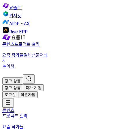
요즘IT
위시켓
AIDP - AX
Rise ERP
콘텐츠
프로덕트 밸리
요즘 작가들
컬렉션
물어봐
놀이터
광고 상품
광고 상품
작가 지원
로그인
회원가입
콘텐츠
프로덕트 밸리
요즘 작가들