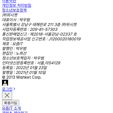
이용약관
개인정보 처리방침
청소년보호정책
㈜위시켓
대표이사 : 박우범
서울특별시 강남구 테헤란로 211 3층 ㈜위시켓
사업자등록번호 : 209-81-57303
통신판매업신고 : 제2018-서울강남-02337 호
직업정보제공사업 신고번호 : J1200020180019
제호 : 요즘IT
발행인 : 박우범
편집인 : 노희선
청소년보호책임자 : 박우범
인터넷신문등록번호 : 서울,아54129
등록일 : 2022년 01월 23일
발행일 : 2021년 01월 10일
© 2013 Wishket Corp.
로그인
회원가입
요즘IT 소개