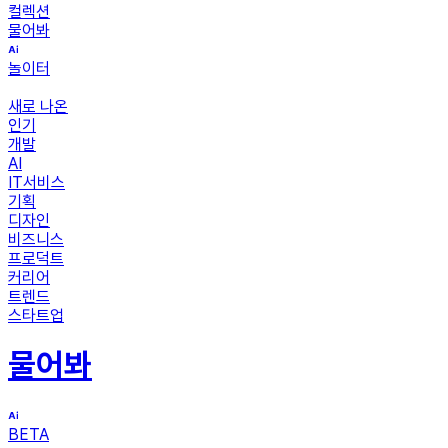
컬렉션
물어봐
놀이터
새로 나온
인기
개발
AI
IT서비스
기획
디자인
비즈니스
프로덕트
커리어
트렌드
스타트업
물어봐
BETA