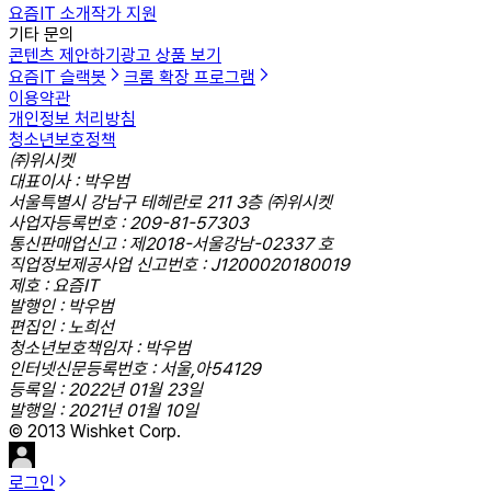
요즘IT 소개
작가 지원
기타 문의
콘텐츠 제안하기
광고 상품 보기
요즘IT 슬랙봇
크롬 확장 프로그램
이용약관
개인정보 처리방침
청소년보호정책
㈜위시켓
대표이사 : 박우범
서울특별시 강남구 테헤란로 211 3층 ㈜위시켓
사업자등록번호 : 209-81-57303
통신판매업신고 : 제2018-서울강남-02337 호
직업정보제공사업 신고번호 : J1200020180019
제호 : 요즘IT
발행인 : 박우범
편집인 : 노희선
청소년보호책임자 : 박우범
인터넷신문등록번호 : 서울,아54129
등록일 : 2022년 01월 23일
발행일 : 2021년 01월 10일
© 2013 Wishket Corp.
로그인