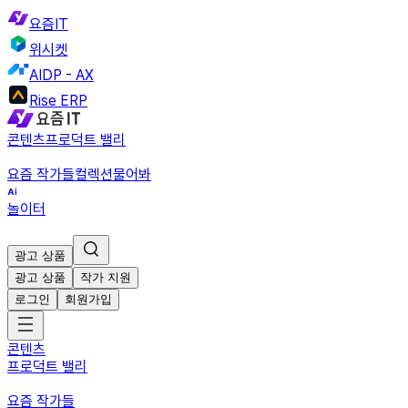
요즘IT
위시켓
AIDP - AX
Rise ERP
콘텐츠
프로덕트 밸리
요즘 작가들
컬렉션
물어봐
놀이터
광고 상품
광고 상품
작가 지원
로그인
회원가입
콘텐츠
프로덕트 밸리
요즘 작가들