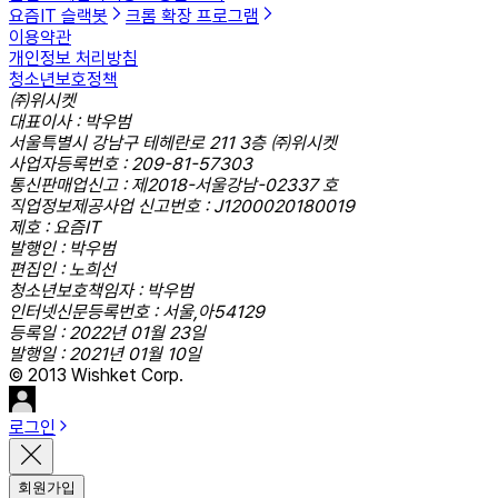
요즘IT 슬랙봇
크롬 확장 프로그램
이용약관
개인정보 처리방침
청소년보호정책
㈜위시켓
대표이사 : 박우범
서울특별시 강남구 테헤란로 211 3층 ㈜위시켓
사업자등록번호 : 209-81-57303
통신판매업신고 : 제2018-서울강남-02337 호
직업정보제공사업 신고번호 : J1200020180019
제호 : 요즘IT
발행인 : 박우범
편집인 : 노희선
청소년보호책임자 : 박우범
인터넷신문등록번호 : 서울,아54129
등록일 : 2022년 01월 23일
발행일 : 2021년 01월 10일
© 2013 Wishket Corp.
로그인
회원가입