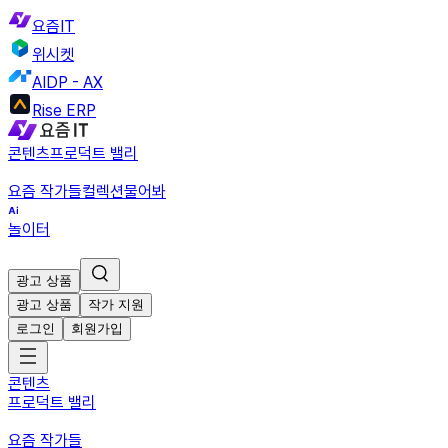
요즘IT
위시켓
AIDP - AX
Rise ERP
콘텐츠
프로덕트 밸리
요즘 작가들
컬렉션
물어봐
놀이터
광고 상품
광고 상품
작가 지원
로그인
회원가입
콘텐츠
프로덕트 밸리
요즘 작가들