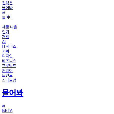
컬렉션
물어봐
놀이터
새로 나온
인기
개발
AI
IT서비스
기획
디자인
비즈니스
프로덕트
커리어
트렌드
스타트업
물어봐
BETA