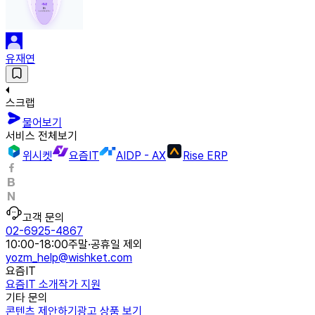
유재연
스크랩
물어보기
서비스 전체보기
위시켓
요즘IT
AIDP - AX
Rise ERP
고객 문의
02-6925-4867
10:00-18:00
주말·공휴일 제외
yozm_help@wishket.com
요즘IT
요즘IT 소개
작가 지원
기타 문의
콘텐츠 제안하기
광고 상품 보기