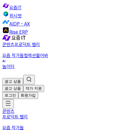
요즘IT
위시켓
AIDP - AX
Rise ERP
콘텐츠
프로덕트 밸리
요즘 작가들
컬렉션
물어봐
놀이터
광고 상품
광고 상품
작가 지원
로그인
회원가입
콘텐츠
프로덕트 밸리
요즘 작가들