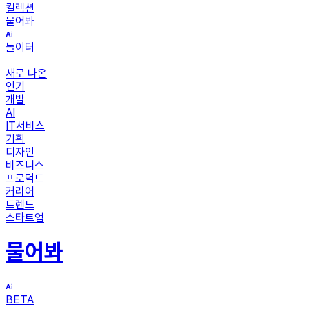
컬렉션
물어봐
놀이터
새로 나온
인기
개발
AI
IT서비스
기획
디자인
비즈니스
프로덕트
커리어
트렌드
스타트업
물어봐
BETA