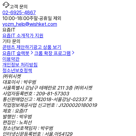
고객 문의
02-6925-4867
10:00-18:00
주말·공휴일 제외
yozm_help@wishket.com
요즘IT
요즘IT 소개
작가 지원
기타 문의
콘텐츠 제안하기
광고 상품 보기
요즘IT 슬랙봇
크롬 확장 프로그램
이용약관
개인정보 처리방침
청소년보호정책
㈜위시켓
대표이사 : 박우범
서울특별시 강남구 테헤란로 211 3층 ㈜위시켓
사업자등록번호 : 209-81-57303
통신판매업신고 : 제2018-서울강남-02337 호
직업정보제공사업 신고번호 : J1200020180019
제호 : 요즘IT
발행인 : 박우범
편집인 : 노희선
청소년보호책임자 : 박우범
인터넷신문등록번호 : 서울,아54129