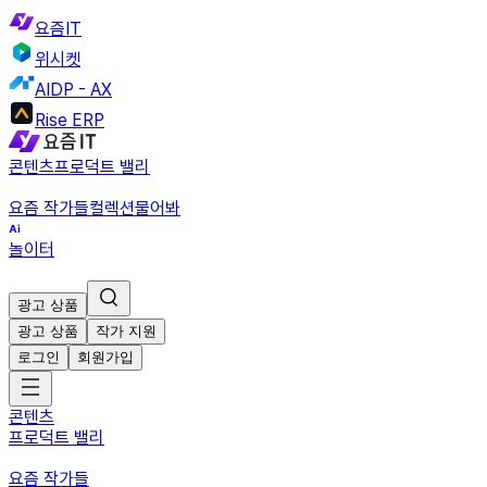
요즘IT
위시켓
AIDP - AX
Rise ERP
콘텐츠
프로덕트 밸리
요즘 작가들
컬렉션
물어봐
놀이터
광고 상품
광고 상품
작가 지원
로그인
회원가입
콘텐츠
프로덕트 밸리
요즘 작가들