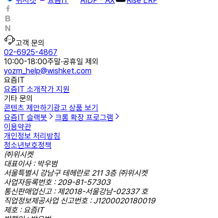
위시켓
요즘IT
AIDP - AX
Rise ERP
고객 문의
02-6925-4867
10:00-18:00
주말·공휴일 제외
yozm_help@wishket.com
요즘IT
요즘IT 소개
작가 지원
기타 문의
콘텐츠 제안하기
광고 상품 보기
요즘IT 슬랙봇
크롬 확장 프로그램
이용약관
개인정보 처리방침
청소년보호정책
㈜위시켓
대표이사 : 박우범
서울특별시 강남구 테헤란로 211 3층 ㈜위시켓
사업자등록번호 : 209-81-57303
통신판매업신고 : 제2018-서울강남-02337 호
직업정보제공사업 신고번호 : J1200020180019
제호 : 요즘IT