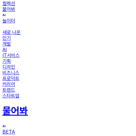
컬렉션
물어봐
놀이터
새로 나온
인기
개발
AI
IT서비스
기획
디자인
비즈니스
프로덕트
커리어
트렌드
스타트업
물어봐
BETA