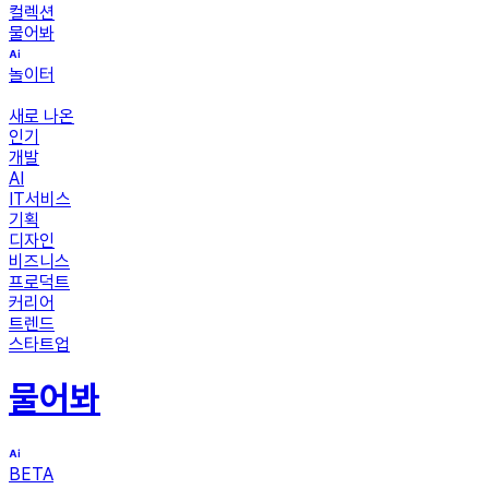
컬렉션
물어봐
놀이터
새로 나온
인기
개발
AI
IT서비스
기획
디자인
비즈니스
프로덕트
커리어
트렌드
스타트업
물어봐
BETA