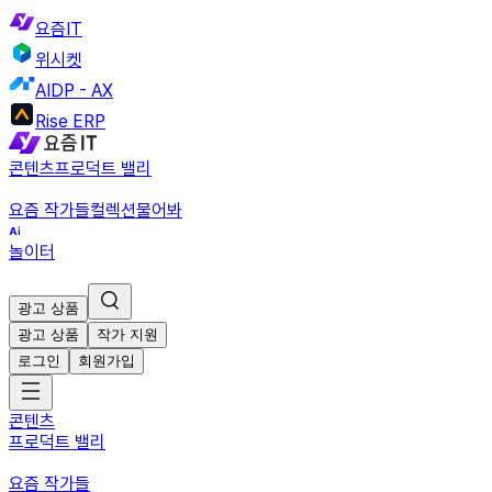
요즘IT
위시켓
AIDP - AX
Rise ERP
콘텐츠
프로덕트 밸리
요즘 작가들
컬렉션
물어봐
놀이터
광고 상품
광고 상품
작가 지원
로그인
회원가입
콘텐츠
프로덕트 밸리
요즘 작가들