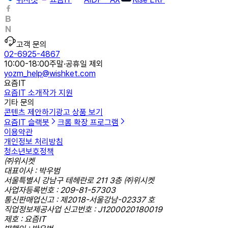
고객 문의
02-6925-4867
10:00-18:00
주말·공휴일 제외
yozm_help@wishket.com
요즘IT
요즘IT 소개
작가 지원
기타 문의
콘텐츠 제안하기
광고 상품 보기
요즘IT 슬랙봇
크롬 확장 프로그램
이용약관
개인정보 처리방침
청소년보호정책
㈜위시켓
대표이사 : 박우범
서울특별시 강남구 테헤란로 211 3층 ㈜위시켓
사업자등록번호 : 209-81-57303
통신판매업신고 : 제2018-서울강남-02337 호
직업정보제공사업 신고번호 : J1200020180019
제호 : 요즘IT