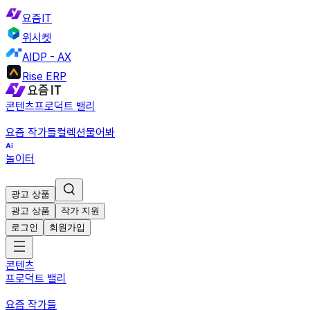
요즘IT
위시켓
AIDP - AX
Rise ERP
콘텐츠
프로덕트 밸리
요즘 작가들
컬렉션
물어봐
놀이터
광고 상품
광고 상품
작가 지원
로그인
회원가입
콘텐츠
프로덕트 밸리
요즘 작가들