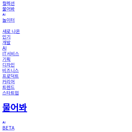
컬렉션
물어봐
놀이터
새로 나온
인기
개발
AI
IT서비스
기획
디자인
비즈니스
프로덕트
커리어
트렌드
스타트업
물어봐
BETA