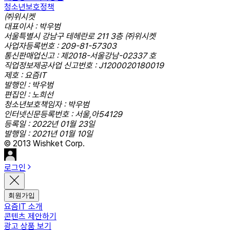
청소년보호정책
㈜위시켓
대표이사 : 박우범
서울특별시 강남구 테헤란로 211 3층 ㈜위시켓
사업자등록번호 : 209-81-57303
통신판매업신고 : 제2018-서울강남-02337 호
직업정보제공사업 신고번호 : J1200020180019
제호 : 요즘IT
발행인 : 박우범
편집인 : 노희선
청소년보호책임자 : 박우범
인터넷신문등록번호 : 서울,아54129
등록일 : 2022년 01월 23일
발행일 : 2021년 01월 10일
© 2013 Wishket Corp.
로그인
회원가입
요즘IT 소개
콘텐츠 제안하기
광고 상품 보기