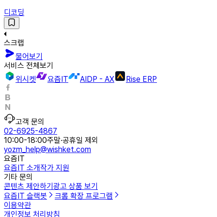
디코딩
스크랩
물어보기
서비스 전체보기
위시켓
요즘IT
AIDP - AX
Rise ERP
고객 문의
02-6925-4867
10:00-18:00
주말·공휴일 제외
yozm_help@wishket.com
요즘IT
요즘IT 소개
작가 지원
기타 문의
콘텐츠 제안하기
광고 상품 보기
요즘IT 슬랙봇
크롬 확장 프로그램
이용약관
개인정보 처리방침