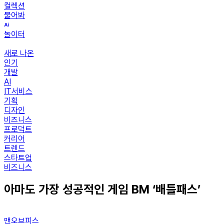
컬렉션
물어봐
놀이터
새로 나온
인기
개발
AI
IT서비스
기획
디자인
비즈니스
프로덕트
커리어
트렌드
스타트업
비즈니스
아마도 가장 성공적인 게임 BM ‘배틀패스’
맨오브피스