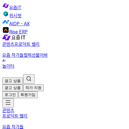
요즘IT
위시켓
AIDP - AX
Rise ERP
콘텐츠
프로덕트 밸리
요즘 작가들
컬렉션
물어봐
놀이터
광고 상품
광고 상품
작가 지원
로그인
회원가입
콘텐츠
프로덕트 밸리
요즘 작가들