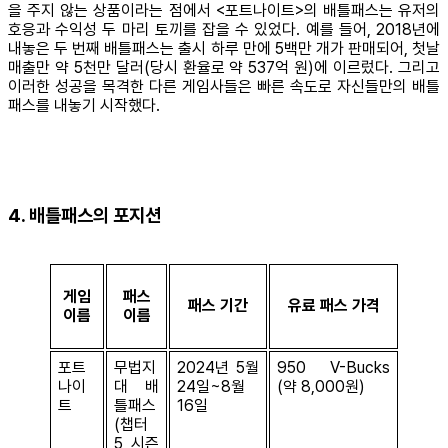
을 주지 않는 상품이라는 점에서 <포트나이트>의 배틀패스는 유저의
호응과 수익성 두 마리 토끼를 잡을 수 있었다. 예를 들어, 2018년에
내놓은 두 번째 배틀패스는 출시 하루 만에 5백만 개가 판매되어, 첫날
매출만 약 5천만 달러(당시 환율로 약 537억 원)에 이르렀다. 그리고
이러한 성공을 목격한 다른 게임사들은 빠른 속도로 자신들만의 배틀
패스를 내놓기 시작했다.
4. 배틀패스의 포지션
게임
패스
패스 기간
유료 패스 가격
이름
이름
포트
무법지
2024년 5월
950 V-Bucks
나이
대 배
24일~8월
(약 8,000원)
트
틀패스
16일
(챕터
5 시즌