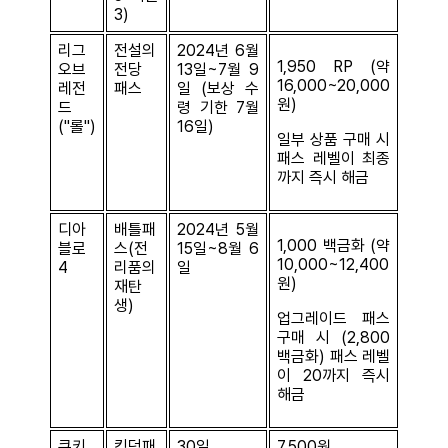
3)
리그
전설의
2024년 6월
1,950 RP (약
오브
전당
13일~7월 9
16,000~20,000
레전
패스
일 (보상 수
원)
드
령 기한 7월
("롤")
16일)
일부 상품 구매 시
패스 레벨이 최종
까지 즉시 해금
디아
배틀패
2024년 5월
1,000 백금화 (약
블로
스(전
15일~8월 6
10,000~12,400
4
리품의
일
원)
재탄
생)
업그레이드 패스
구매 시 (2,800
백금화) 패스 레벨
이 20까지 즉시
해금
쿠키
킹덤패
30일
7,500원