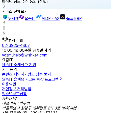
마케팅 정보 수신 동의
(선택)
서비스 전체보기
위시켓
요즘IT
AIDP - AX
Rise ERP
고객 문의
02-6925-4867
10:00-18:00
주말·공휴일 제외
yozm_help@wishket.com
요즘IT
요즘IT 소개
작가 지원
기타 문의
콘텐츠 제안하기
광고 상품 보기
요즘IT 슬랙봇
크롬 확장 프로그램
이용약관
개인정보 처리방침
청소년보호정책
㈜위시켓
대표이사 : 박우범
서울특별시 강남구 테헤란로 211 3층 ㈜위시켓
사업자등록번호 : 209-81-57303