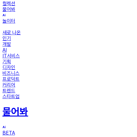
컬렉션
물어봐
놀이터
새로 나온
인기
개발
AI
IT서비스
기획
디자인
비즈니스
프로덕트
커리어
트렌드
스타트업
물어봐
BETA