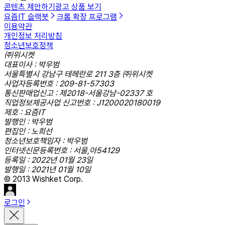
콘텐츠 제안하기
광고 상품 보기
요즘IT 슬랙봇
크롬 확장 프로그램
이용약관
개인정보 처리방침
청소년보호정책
㈜위시켓
대표이사 : 박우범
서울특별시 강남구 테헤란로 211 3층 ㈜위시켓
사업자등록번호 : 209-81-57303
통신판매업신고 : 제2018-서울강남-02337 호
직업정보제공사업 신고번호 : J1200020180019
제호 : 요즘IT
발행인 : 박우범
편집인 : 노희선
청소년보호책임자 : 박우범
인터넷신문등록번호 : 서울,아54129
등록일 : 2022년 01월 23일
발행일 : 2021년 01월 10일
© 2013 Wishket Corp.
로그인