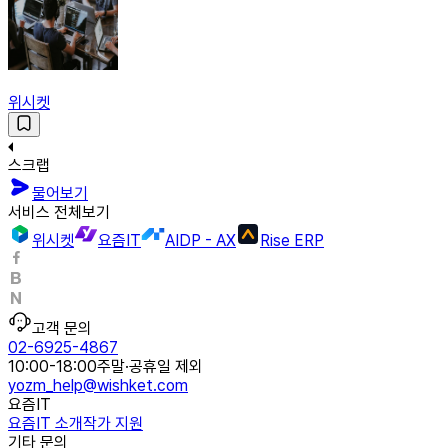
위시켓
스크랩
물어보기
서비스 전체보기
위시켓
요즘IT
AIDP - AX
Rise ERP
고객 문의
02-6925-4867
10:00-18:00
주말·공휴일 제외
yozm_help@wishket.com
요즘IT
요즘IT 소개
작가 지원
기타 문의