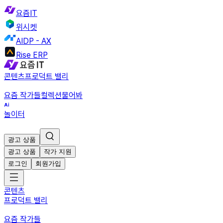
요즘IT
위시켓
AIDP - AX
Rise ERP
콘텐츠
프로덕트 밸리
요즘 작가들
컬렉션
물어봐
놀이터
광고 상품
광고 상품
작가 지원
로그인
회원가입
콘텐츠
프로덕트 밸리
요즘 작가들